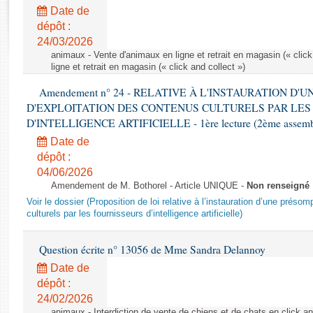
Rapports d'enquête
Date de
Rapports législatifs
dépôt :
Rapports sur l'application des lois
24/03/2026
Baromètre de l’application des lois
animaux - Vente d'animaux en ligne et retrait en magasin (« click
ligne et retrait en magasin (« click and collect »)
Amendement n° 24 - RELATIVE À L'INSTAURATION D'
Dossiers législatifs
D'EXPLOITATION DES CONTENUS CULTURELS PAR LES
Budget et sécurité sociale
D'INTELLIGENCE ARTIFICIELLE - 1ère lecture (2ème assemblé
Questions écrites et orales
Date de
Comptes rendus des débats
dépôt :
04/06/2026
Amendement de M. Bothorel - Article UNIQUE -
Non renseigné
Voir le dossier (Proposition de loi relative à l’instauration d’une présom
culturels par les fournisseurs d’intelligence artificielle)
Question écrite n° 13056 de Mme Sandra Delannoy
Date de
dépôt :
24/02/2026
animaux - Interdiction de vente de chiens et de chats en click and