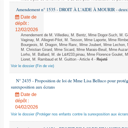
Amendement n° 1535 - DROIT À L'AIDE À MOURIR - deuxièm
Date de
dépôt :
12/02/2026
Amendement de M. Villedieu, M. Bentz, Mme Dogor-Such, M. G
Vaginay, M. Allegret-Pilot, M. Tesson, Mme Laporte, Mme Rimbe
Bourgeois, M. Dragon, Mme Ranc, Mme Joubert, Mme Lechon, M
M. Christian Girard, Mme Sicard, Mme Marais-Beuil, Mme Au
Lorho, M. Ballard, M. de L&#233;pinau, Mme Florence Goulet, 
Lioret, M. Rambaud et M. Guitton - Article 4 -
Rejeté
Voir le dossier (Fin de vie)
N° 2435 - Proposition de loi de Mme Lisa Belluco pour protége
surexposition aux écrans
Date de
dépôt :
04/02/2026
Voir le dossier (Protéger nos enfants contre la surexposition aux écran