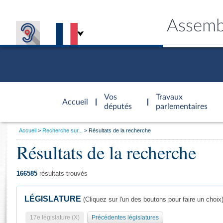
Assemb
Accèder à
la page
Vos
Travaux
Accueil
d'accueil
députés
parlementaires
Vous
Accueil
Recherche sur...
Résultats de la recherche
êtes
Résultats de la recherche
Général
ici
CONNEX
TRAVA
CONNA
DÉC
:
166585
résultats trouvés
LÉGISLATURE
(Cliquez sur l'un des boutons pour faire un choix
17e législature (X)
Précédentes législatures