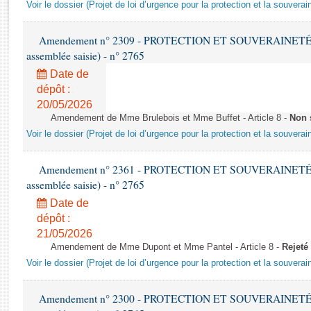
Rapports d'enquête
Voir le dossier (Projet de loi d’urgence pour la protection et la souverai
Rapports législatifs
Rapports sur l'application des lois
Amendement n° 2309 - PROTECTION ET SOUVERAINETÉ AG
assemblée saisie) - n° 2765
Baromètre de l’application des lois
Date de
dépôt :
Dossiers législatifs
20/05/2026
Budget et sécurité sociale
Amendement de Mme Brulebois et Mme Buffet - Article 8 -
Non 
Questions écrites et orales
Voir le dossier (Projet de loi d’urgence pour la protection et la souverai
Comptes rendus des débats
Amendement n° 2361 - PROTECTION ET SOUVERAINETÉ AG
assemblée saisie) - n° 2765
Date de
dépôt :
21/05/2026
Amendement de Mme Dupont et Mme Pantel - Article 8 -
Rejeté
Voir le dossier (Projet de loi d’urgence pour la protection et la souverai
Amendement n° 2300 - PROTECTION ET SOUVERAINETÉ AG