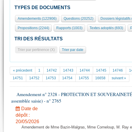
S'id
Présidence
Séance publique
Rôle et pouvoirs de l'Assemblée
Visiter l'Assemblée
TYPES DE DOCUMENTS
Fiches « Connaissance de l’Assemblée »
577 députés
Commissions et autres organes
Visite virtuelle du palais Bourbon
Amendements (122906)
Questions (20252)
Dossiers législatifs
Organisation de l'Assemblée
Groupes politiques
Europe et International
Assister à une séance
Mot
Propositions (2244)
Rapports (1003)
Textes adoptés (693)
P
Présidence
Conférence des Présidents
Bureau
Collège des Ques
Élections législatives
Contrôle et évaluation
Accès des chercheurs à l’Assemblée
TRI DES RÉSULTATS
Congrès
Les évènements
S'inscrire
Trier par pertinence (X)
Trier par date
Pétitions
Statistiques et chiffres clés
Transparence et déontologie
Vous n'ave
Patrimoine
E
Documents de référence
« précedent
1
14742
14743
14744
14745
14746
1
La Bibliothèque
( Constitution | Règlement de l'Assemblée ... )
Documents parlementaires
14751
14752
14753
14754
14755
16658
suivant »
Les archives
Projets de loi
Contacts et plan d'accès
Amendement n° 2328 - PROTECTION ET SOUVERAINETÉ AG
Propositions de loi
Histoire
assemblée saisie) - n° 2765
Photos libres de droit
Amendements
Juniors
Date de
Textes adoptés
Anciennes législatures
dépôt :
20/05/2026
Liens vers les sites publics
Rapports d'information
Amendement de Mme Bazin-Malgras, Mme Corneloup, M. Ray et M