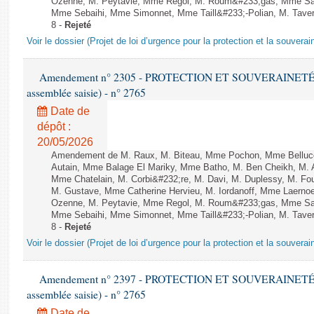
Ozenne, M. Peytavie, Mme Regol, M. Roum&#233;gas, Mme San
Mme Sebaihi, Mme Simonnet, Mme Taill&#233;-Polian, M. Taverni
8 -
Rejeté
Voir le dossier (Projet de loi d’urgence pour la protection et la souverai
Amendement n° 2305 - PROTECTION ET SOUVERAINETÉ AG
assemblée saisie) - n° 2765
Date de
dépôt :
20/05/2026
Amendement de M. Raux, M. Biteau, Mme Pochon, Mme Belluco
Autain, Mme Balage El Mariky, Mme Batho, M. Ben Cheikh, M. 
Mme Chatelain, M. Corbi&#232;re, M. Davi, M. Duplessy, M. Fou
M. Gustave, Mme Catherine Hervieu, M. Iordanoff, Mme Laerno
Ozenne, M. Peytavie, Mme Regol, M. Roum&#233;gas, Mme San
Mme Sebaihi, Mme Simonnet, Mme Taill&#233;-Polian, M. Taverni
8 -
Rejeté
Voir le dossier (Projet de loi d’urgence pour la protection et la souverai
Amendement n° 2397 - PROTECTION ET SOUVERAINETÉ AG
assemblée saisie) - n° 2765
Date de