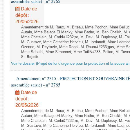
assemblée saisie) - n° 2765
Date de
dépôt :
20/05/2026
Amendement de M. Raux, M. Biteau, Mme Pochon, Mme Belluco
Autain, Mme Balage El Mariky, Mme Batho, M. Ben Cheikh, M. 
Mme Chatelain, M. Corbi&#232;re, M. Davi, M. Duplessy, M. Fou
M. Gustave, Mme Catherine Hervieu, M. Iordanoff, Mme Laerno
Ozenne, M. Peytavie, Mme Regol, M. Roum&#233;gas, Mme San
Mme Sebaihi, Mme Simonnet, Mme Taill&#233;-Polian, M. Taverni
8 -
Rejeté
Voir le dossier (Projet de loi d’urgence pour la protection et la souverai
Amendement n° 2315 - PROTECTION ET SOUVERAINETÉ AG
assemblée saisie) - n° 2765
Date de
dépôt :
20/05/2026
Amendement de M. Raux, M. Biteau, Mme Pochon, Mme Belluco
Autain, Mme Balage El Mariky, Mme Batho, M. Ben Cheikh, M. 
Mme Chatelain, M. Corbi&#232;re, M. Davi, M. Duplessy, M. Fou
M. Gustave, Mme Catherine Hervieu, M. Iordanoff, Mme Laerno