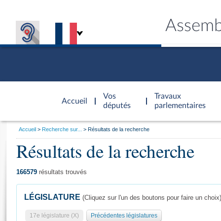
Assemb
Accèder à
la page
Vos
Travaux
Accueil
d'accueil
députés
parlementaires
Vous
Accueil
Recherche sur...
Résultats de la recherche
êtes
Résultats de la recherche
Général
ici
CONNEX
TRAVA
CONNA
DÉC
:
166579
résultats trouvés
LÉGISLATURE
(Cliquez sur l'un des boutons pour faire un choix
17e législature (X)
Précédentes législatures