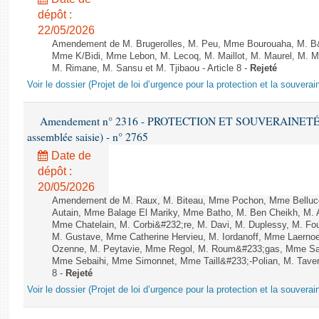
dépôt :
22/05/2026
Amendement de M. Brugerolles, M. Peu, Mme Bourouaha, M. B&
Mme K/Bidi, Mme Lebon, M. Lecoq, M. Maillot, M. Maurel, M. M
M. Rimane, M. Sansu et M. Tjibaou - Article 8 -
Rejeté
Voir le dossier (Projet de loi d’urgence pour la protection et la souverai
Amendement n° 2316 - PROTECTION ET SOUVERAINETÉ AG
assemblée saisie) - n° 2765
Date de
dépôt :
20/05/2026
Amendement de M. Raux, M. Biteau, Mme Pochon, Mme Belluco
Autain, Mme Balage El Mariky, Mme Batho, M. Ben Cheikh, M. 
Mme Chatelain, M. Corbi&#232;re, M. Davi, M. Duplessy, M. Fou
M. Gustave, Mme Catherine Hervieu, M. Iordanoff, Mme Laerno
Ozenne, M. Peytavie, Mme Regol, M. Roum&#233;gas, Mme San
Mme Sebaihi, Mme Simonnet, Mme Taill&#233;-Polian, M. Taverni
8 -
Rejeté
Voir le dossier (Projet de loi d’urgence pour la protection et la souverai