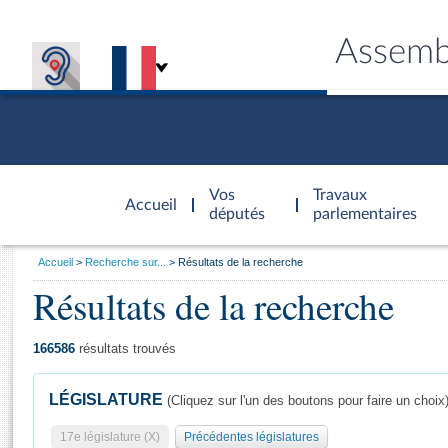
Assemb
Accèder à
la page
Vos
Travaux
Accueil
d'accueil
députés
parlementaires
Vous
Accueil
Recherche sur...
Résultats de la recherche
êtes
Résultats de la recherche
Général
ici
CONNEX
TRAVA
CONNA
DÉC
:
166586
résultats trouvés
LÉGISLATURE
(Cliquez sur l'un des boutons pour faire un choix
17e législature (X)
Précédentes législatures