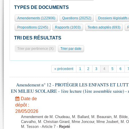
S'id
Présidence
Séance publique
Rôle et pouvoirs de l'Assemblée
Visiter l'Assemblée
TYPES DE DOCUMENTS
Fiches « Connaissance de l’Assemblée »
577 députés
Commissions et autres organes
Visite virtuelle du palais Bourbon
Amendements (122906)
Questions (20252)
Dossiers législatifs
Organisation de l'Assemblée
Groupes politiques
Europe et International
Assister à une séance
Mot
Propositions (2245)
Rapports (1003)
Textes adoptés (693)
P
Présidence
Conférence des Présidents
Bureau
Collège des Ques
Élections législatives
Contrôle et évaluation
Accès des chercheurs à l’Assemblée
TRI DES RÉSULTATS
Congrès
Les évènements
S'inscrire
Trier par pertinence (X)
Trier par date
Pétitions
Statistiques et chiffres clés
Transparence et déontologie
Vous n'ave
Patrimoine
E
Documents de référence
« précedent
1
2
3
4
5
6
La Bibliothèque
( Constitution | Règlement de l'Assemblée ... )
Documents parlementaires
Les archives
Amendement n° 12 - PROTÉGER LES ENFANTS ET LU
Projets de loi
Contacts et plan d'accès
EN MILIEU SCOLAIRE - 1ère lecture (1ère assemblée saisie) - 
Propositions de loi
Histoire
Photos libres de droit
Date de
Amendements
Juniors
dépôt :
Textes adoptés
28/05/2026
Anciennes législatures
Amendement de M. Chudeau, M. Ballard, M. Beaurain, M. Bilde
Liens vers les sites publics
Carvalho, M. Christian Girard, Mme Joncour, Mme Joubert, M. 
Rapports d'information
M. Tesson - Article 7 -
Rejeté