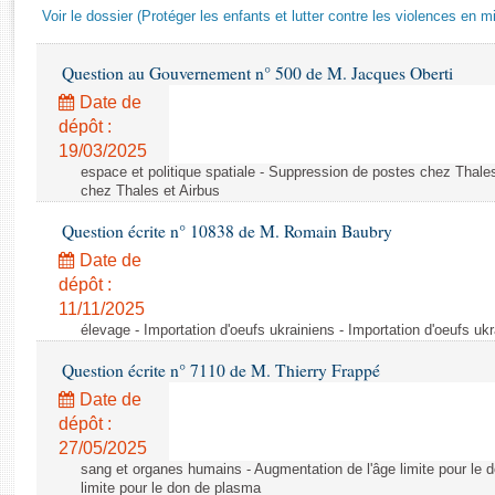
Rapports d'enquête
Voir le dossier (Protéger les enfants et lutter contre les violences en mi
Rapports législatifs
Rapports sur l'application des lois
Question au Gouvernement n° 500 de M. Jacques Oberti
Baromètre de l’application des lois
Date de
dépôt :
19/03/2025
Dossiers législatifs
espace et politique spatiale - Suppression de postes chez Thale
Budget et sécurité sociale
chez Thales et Airbus
Questions écrites et orales
Question écrite n° 10838 de M. Romain Baubry
Comptes rendus des débats
Date de
dépôt :
11/11/2025
élevage - Importation d'oeufs ukrainiens - Importation d'oeufs uk
Question écrite n° 7110 de M. Thierry Frappé
Date de
dépôt :
27/05/2025
sang et organes humains - Augmentation de l'âge limite pour le 
limite pour le don de plasma