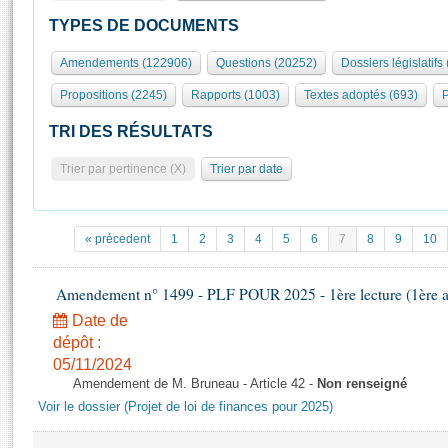
S'id
Présidence
Séance publique
Rôle et pouvoirs de l'Assemblée
Visiter l'Assemblée
TYPES DE DOCUMENTS
Fiches « Connaissance de l’Assemblée »
577 députés
Commissions et autres organes
Visite virtuelle du palais Bourbon
Amendements (122906)
Questions (20252)
Dossiers législatifs
Organisation de l'Assemblée
Groupes politiques
Europe et International
Assister à une séance
Mot
Propositions (2245)
Rapports (1003)
Textes adoptés (693)
P
Présidence
Conférence des Présidents
Bureau
Collège des Ques
Élections législatives
Contrôle et évaluation
Accès des chercheurs à l’Assemblée
TRI DES RÉSULTATS
Congrès
Les évènements
S'inscrire
Trier par pertinence (X)
Trier par date
Pétitions
Statistiques et chiffres clés
Transparence et déontologie
Vous n'ave
Patrimoine
E
Documents de référence
« précedent
1
2
3
4
5
6
7
8
9
10
La Bibliothèque
( Constitution | Règlement de l'Assemblée ... )
Documents parlementaires
Les archives
Amendement n° 1499 - PLF POUR 2025 - 1ère lecture (1ère as
Projets de loi
Contacts et plan d'accès
Date de
Propositions de loi
Histoire
Photos libres de droit
dépôt :
Amendements
Juniors
05/11/2024
Textes adoptés
Amendement de M. Bruneau - Article 42 -
Non renseigné
Anciennes législatures
Voir le dossier (Projet de loi de finances pour 2025)
Liens vers les sites publics
Rapports d'information