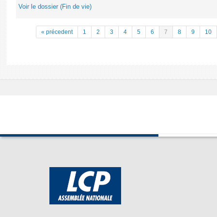
Voir le dossier (Fin de vie)
« précedent
1
2
3
4
5
6
7
8
9
10