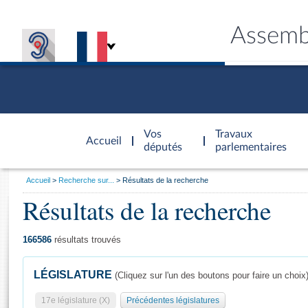
Assemb
Accèder à
la page
Vos
Travaux
Accueil
d'accueil
députés
parlementaires
Vous
Accueil
Recherche sur...
Résultats de la recherche
êtes
Résultats de la recherche
Général
ici
CONNEX
TRAVA
CONNA
DÉC
:
166586
résultats trouvés
LÉGISLATURE
(Cliquez sur l'un des boutons pour faire un choix
17e législature (X)
Précédentes législatures