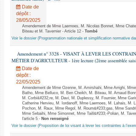
Date de
dépôt :
28/05/2025
Amendement de Mme Laernoes, M. Nicolas Bonnet, Mme Chatela
Biteau et M. Tavernier - Article 12 -
Tombé
Voir le dossier (Programmation nationale et simplification normative d
Amendement n° 3328 - VISANT À LEVER LES CONTRAI
MÉTIER D’AGRICULTEUR - 1ère lecture (2ème assemblée saisie
Date de
dépôt :
22/05/2025
Amendement de Mme Ozenne, M. Amirshahi, Mme Arrighi, Mme 
Batho, Mme Belluco, M. Ben Cheikh, M. Biteau, M. Arnaud Bonn
M. Corbi&#232;re, M. Davi, M. Duplessy, M. Fournier, Mme Gar
Catherine Hervieu, M. Iordanoff, Mme Laernoes, M. Lahais, M.
Pochon, M. Raux, Mme Regol, M. Roum&#233;gas, Mme Sandri
Mme Sebaihi, Mme Simonnet, Mme Taill&#233;-Polian, M. Tavern
l'article 5 -
Non renseigné
Voir le dossier (Proposition de loi visant à lever les contraintes à l’exer