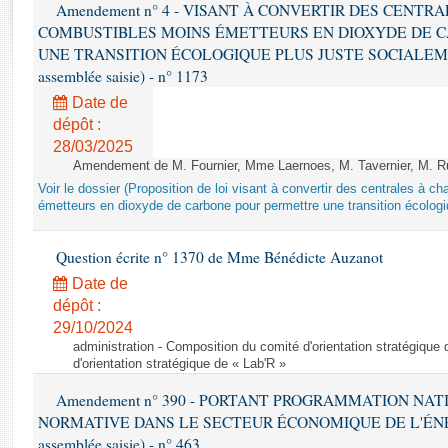
Rapports d'enquête
Amendement n° 4 - VISANT À CONVERTIR DES CENTR
COMBUSTIBLES MOINS ÉMETTEURS EN DIOXYDE DE 
Rapports législatifs
UNE TRANSITION ÉCOLOGIQUE PLUS JUSTE SOCIALEMENT 
Rapports sur l'application des lois
assemblée saisie) - n° 1173
Baromètre de l’application des lois
Date de
dépôt :
Dossiers législatifs
28/03/2025
Budget et sécurité sociale
Amendement de M. Fournier, Mme Laernoes, M. Tavernier, M. Ruff
Questions écrites et orales
Voir le dossier (Proposition de loi visant à convertir des centrales à 
émetteurs en dioxyde de carbone pour permettre une transition écologi
Comptes rendus des débats
Question écrite n° 1370 de Mme Bénédicte Auzanot
Date de
dépôt :
29/10/2024
administration - Composition du comité d'orientation stratégique
d'orientation stratégique de « Lab'R »
Amendement n° 390 - PORTANT PROGRAMMATION NAT
NORMATIVE DANS LE SECTEUR ÉCONOMIQUE DE L'ÉNERGIE
assemblée saisie) - n° 463