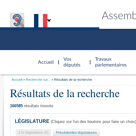
Assemb
Accèder à
la page
Vos
Travaux
Accueil
d'accueil
députés
parlementaires
Vous
Accueil
Recherche sur...
Résultats de la recherche
êtes
Résultats de la recherche
Général
ici
CONNEX
TRAVA
CONNA
DÉC
:
166585
résultats trouvés
LÉGISLATURE
(Cliquez sur l'un des boutons pour faire un choix
17e législature (X)
Précédentes législatures