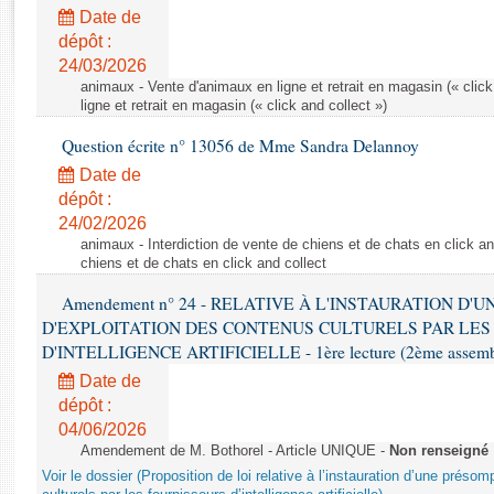
Rapports d'enquête
Date de
Rapports législatifs
dépôt :
Rapports sur l'application des lois
24/03/2026
Baromètre de l’application des lois
animaux - Vente d'animaux en ligne et retrait en magasin (« click
ligne et retrait en magasin (« click and collect »)
Question écrite n° 13056 de Mme Sandra Delannoy
Dossiers législatifs
Date de
Budget et sécurité sociale
dépôt :
Questions écrites et orales
24/02/2026
Comptes rendus des débats
animaux - Interdiction de vente de chiens et de chats en click and
chiens et de chats en click and collect
Amendement n° 24 - RELATIVE À L'INSTAURATION D'
D'EXPLOITATION DES CONTENUS CULTURELS PAR LES
D'INTELLIGENCE ARTIFICIELLE - 1ère lecture (2ème assemblé
Date de
dépôt :
04/06/2026
Amendement de M. Bothorel - Article UNIQUE -
Non renseigné
Voir le dossier (Proposition de loi relative à l’instauration d’une présom