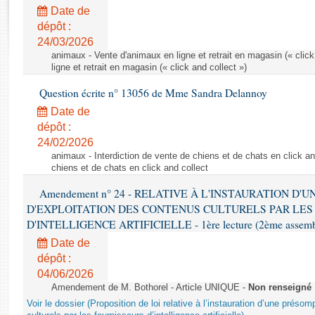
Rapports d'enquête
Date de
Rapports législatifs
dépôt :
Rapports sur l'application des lois
24/03/2026
Baromètre de l’application des lois
animaux - Vente d'animaux en ligne et retrait en magasin (« click
ligne et retrait en magasin (« click and collect »)
Question écrite n° 13056 de Mme Sandra Delannoy
Dossiers législatifs
Date de
Budget et sécurité sociale
dépôt :
Questions écrites et orales
24/02/2026
Comptes rendus des débats
animaux - Interdiction de vente de chiens et de chats en click and
chiens et de chats en click and collect
Amendement n° 24 - RELATIVE À L'INSTAURATION D'
D'EXPLOITATION DES CONTENUS CULTURELS PAR LES
D'INTELLIGENCE ARTIFICIELLE - 1ère lecture (2ème assemblé
Date de
dépôt :
04/06/2026
Amendement de M. Bothorel - Article UNIQUE -
Non renseigné
Voir le dossier (Proposition de loi relative à l’instauration d’une présom