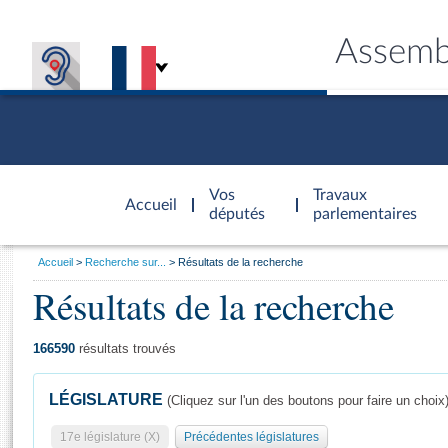
Assemb
Accèder à
la page
Vos
Travaux
Accueil
d'accueil
députés
parlementaires
Vous
Accueil
Recherche sur...
Résultats de la recherche
êtes
Résultats de la recherche
Général
ici
CONNEX
TRAVA
CONNA
DÉC
:
166590
résultats trouvés
LÉGISLATURE
(Cliquez sur l'un des boutons pour faire un choix
17e législature (X)
Précédentes législatures