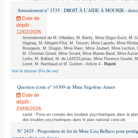
Amendement n° 1535 - DROIT À L'AIDE À MOURIR - deuxièm
Date de
dépôt :
12/02/2026
Amendement de M. Villedieu, M. Bentz, Mme Dogor-Such, M. G
Vaginay, M. Allegret-Pilot, M. Tesson, Mme Laporte, Mme Rimbe
Bourgeois, M. Dragon, Mme Ranc, Mme Joubert, Mme Lechon, M
M. Christian Girard, Mme Sicard, Mme Marais-Beuil, Mme Au
Lorho, M. Ballard, M. de L&#233;pinau, Mme Florence Goulet, 
Lioret, M. Rambaud et M. Guitton - Article 4 -
Rejeté
Voir le dossier (Fin de vie)
Question écrite n° 16309 de Mme Ségolène Amiot
Date de
dépôt :
23/06/2026
santé - Prise en compte des troubles psychiatriques dans le plan
des troubles psychiatriques dans le plan national canicule
N° 2435 - Proposition de loi de Mme Lisa Belluco pour protége
surexposition aux écrans