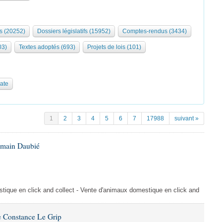
s (20252)
Dossiers législatifs (15952)
Comptes-rendus (3434)
03)
Textes adoptés (693)
Projets de lois (101)
date
1
2
3
4
5
6
7
17988
suivant »
omain Daubié
ique en click and collect - Vente d'animaux domestique en click and
 Constance Le Grip