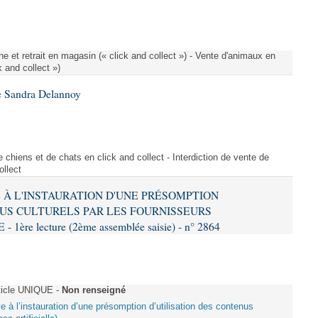
e et retrait en magasin (« click and collect ») - Vente d'animaux en
k and collect »)
e Sandra Delannoy
 chiens et de chats en click and collect - Interdiction de vente de
ollect
VE À L'INSTAURATION D'UNE PRÉSOMPTION
US CULTURELS PAR LES FOURNISSEURS
re lecture (2ème assemblée saisie) - n° 2864
ticle UNIQUE -
Non renseigné
ive à l’instauration d’une présomption d’utilisation des contenus