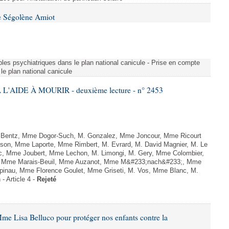
e Ségolène Amiot
les psychiatriques dans le plan national canicule - Prise en compte
le plan national canicule
L'AIDE À MOURIR - deuxième lecture - n° 2453
. Bentz, Mme Dogor-Such, M. Gonzalez, Mme Joncour, Mme Ricourt
Tesson, Mme Laporte, Mme Rimbert, M. Evrard, M. David Magnier, M. Le
c, Mme Joubert, Mme Lechon, M. Limongi, M. Gery, Mme Colombier,
rd, Mme Marais-Beuil, Mme Auzanot, Mme M&#233;nach&#233;, Mme
;pinau, Mme Florence Goulet, Mme Griseti, M. Vos, Mme Blanc, M.
- Article 4 -
Rejeté
me Lisa Belluco pour protéger nos enfants contre la