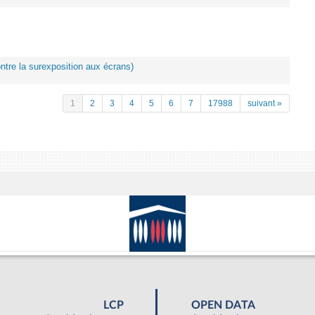
ontre la surexposition aux écrans)
1
2
3
4
5
6
7
17988
suivant »
LCP
OPEN DATA