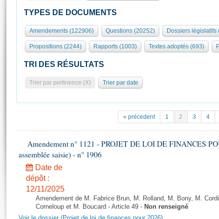
S'id
Présidence
Séance publique
Rôle et pouvoirs de l'Assemblée
Visiter l'Assemblée
TYPES DE DOCUMENTS
Fiches « Connaissance de l’Assemblée »
577 députés
Commissions et autres organes
Visite virtuelle du palais Bourbon
Amendements (122906)
Questions (20252)
Dossiers législatifs
Organisation de l'Assemblée
Groupes politiques
Europe et International
Assister à une séance
Mot
Propositions (2244)
Rapports (1003)
Textes adoptés (693)
P
Présidence
Conférence des Présidents
Bureau
Collège des Ques
Élections législatives
Contrôle et évaluation
Accès des chercheurs à l’Assemblée
TRI DES RÉSULTATS
Congrès
Les évènements
S'inscrire
Trier par pertinence (X)
Trier par date
Pétitions
Statistiques et chiffres clés
Transparence et déontologie
Vous n'ave
Patrimoine
E
Documents de référence
« précedent
1
2
3
4
La Bibliothèque
( Constitution | Règlement de l'Assemblée ... )
Documents parlementaires
Les archives
Amendement n° 1121 - PROJET DE LOI DE FINANCES POUR 2
Projets de loi
Contacts et plan d'accès
assemblée saisie) - n° 1906
Propositions de loi
Histoire
Photos libres de droit
Date de
Amendements
Juniors
dépôt :
Textes adoptés
12/11/2025
Anciennes législatures
Amendement de M. Fabrice Brun, M. Rolland, M. Bony, M. Cord
Liens vers les sites publics
Corneloup et M. Boucard - Article 49 -
Non renseigné
Rapports d'information
Voir le dossier (Projet de loi de finances pour 2026)