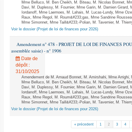
Mme Belluco, M. Ben Cheikh, M. Biteau, M. Nicolas Bonnet, Mm
Davi, M. Duplessy, M. Fournier, Mme Garin, M. Damien Girard,
Iordanoff, Mme Laernoes, M. Lahais, M. Lucas-Lundy, Mme Oz
Raux, Mme Regol, M. Roum&#233;gas, Mme Sandrine Rousseau
Mme Simonnet, Mme Taill&#233;-Polian, M. Tavernier, M. Thierry
Voir le dossier (Projet de loi de finances pour 2026)
Amendement n° 478 - PROJET DE LOI DE FINANCES POUR 20
assemblée saisie) - n° 1906
Date de
dépôt :
31/10/2025
Amendement de M. Arnaud Bonnet, M. Amirshahi, Mme Arrighi, 
Mme Belluco, M. Ben Cheikh, M. Biteau, M. Nicolas Bonnet, Mm
Davi, M. Duplessy, M. Fournier, Mme Garin, M. Damien Girard,
Iordanoff, Mme Laernoes, M. Lahais, M. Lucas-Lundy, Mme Oz
Raux, Mme Regol, M. Roum&#233;gas, Mme Sandrine Rousseau
Mme Simonnet, Mme Taill&#233;-Polian, M. Tavernier, M. Thierry
Voir le dossier (Projet de loi de finances pour 2026)
« précedent
1
2
3
4