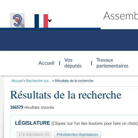
Assemb
Accèder à
la page
Vos
Travaux
Accueil
d'accueil
députés
parlementaires
Vous
Accueil
Recherche sur...
Résultats de la recherche
êtes
Résultats de la recherche
Général
ici
CONNEX
TRAVA
CONNA
DÉC
:
166579
résultats trouvés
LÉGISLATURE
(Cliquez sur l'un des boutons pour faire un choix
17e législature (X)
Précédentes législatures