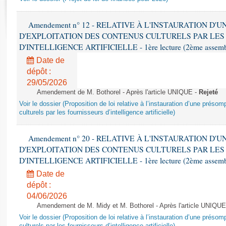
Rapports d'enquête
Rapports législatifs
Amendement n° 12 - RELATIVE À L'INSTAURATION D'
Rapports sur l'application des lois
D'EXPLOITATION DES CONTENUS CULTURELS PAR LES
Baromètre de l’application des lois
D'INTELLIGENCE ARTIFICIELLE - 1ère lecture (2ème assemblé
Date de
Dossiers législatifs
dépôt :
Budget et sécurité sociale
29/05/2026
Amendement de M. Bothorel - Après l'article UNIQUE -
Rejeté
Questions écrites et orales
Voir le dossier (Proposition de loi relative à l’instauration d’une présom
Comptes rendus des débats
culturels par les fournisseurs d’intelligence artificielle)
Amendement n° 20 - RELATIVE À L'INSTAURATION D'
D'EXPLOITATION DES CONTENUS CULTURELS PAR LES
D'INTELLIGENCE ARTIFICIELLE - 1ère lecture (2ème assemblé
Date de
dépôt :
04/06/2026
Amendement de M. Midy et M. Bothorel - Après l'article UNIQUE
Voir le dossier (Proposition de loi relative à l’instauration d’une présom