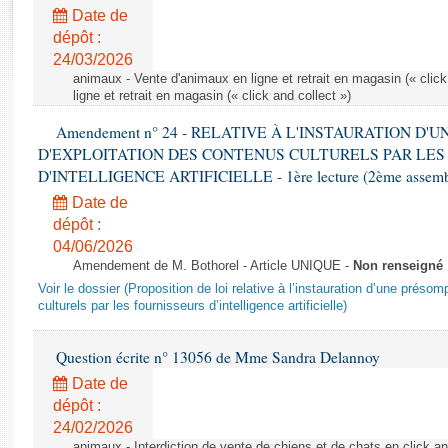
Rapports d'enquête
Date de
Rapports législatifs
dépôt :
Rapports sur l'application des lois
24/03/2026
Baromètre de l’application des lois
animaux - Vente d'animaux en ligne et retrait en magasin (« click
ligne et retrait en magasin (« click and collect »)
Amendement n° 24 - RELATIVE À L'INSTAURATION D'
Dossiers législatifs
D'EXPLOITATION DES CONTENUS CULTURELS PAR LES
Budget et sécurité sociale
D'INTELLIGENCE ARTIFICIELLE - 1ère lecture (2ème assemblé
Questions écrites et orales
Date de
Comptes rendus des débats
dépôt :
04/06/2026
Amendement de M. Bothorel - Article UNIQUE -
Non renseigné
Voir le dossier (Proposition de loi relative à l’instauration d’une présom
culturels par les fournisseurs d’intelligence artificielle)
Question écrite n° 13056 de Mme Sandra Delannoy
Date de
dépôt :
24/02/2026
animaux - Interdiction de vente de chiens et de chats en click and