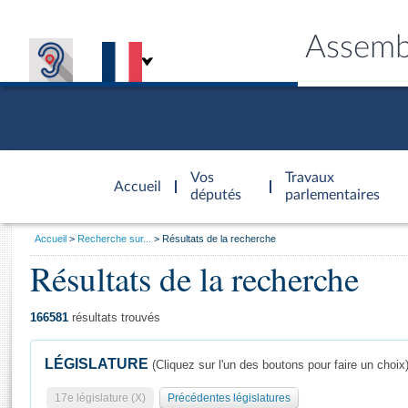
Assemb
Accèder à
la page
Vos
Travaux
Accueil
d'accueil
députés
parlementaires
Vous
Accueil
Recherche sur...
Résultats de la recherche
êtes
Résultats de la recherche
Général
ici
CONNEX
TRAVA
CONNA
DÉC
:
166581
résultats trouvés
LÉGISLATURE
(Cliquez sur l'un des boutons pour faire un choix
17e législature (X)
Précédentes législatures