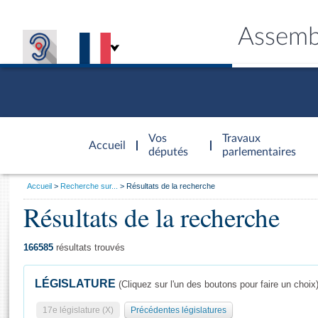
Assemb
Accèder à
la page
Vos
Travaux
Accueil
d'accueil
députés
parlementaires
Vous
Accueil
Recherche sur...
Résultats de la recherche
êtes
Résultats de la recherche
Général
ici
CONNEX
TRAVA
CONNA
DÉC
:
166585
résultats trouvés
LÉGISLATURE
(Cliquez sur l'un des boutons pour faire un choix
17e législature (X)
Précédentes législatures