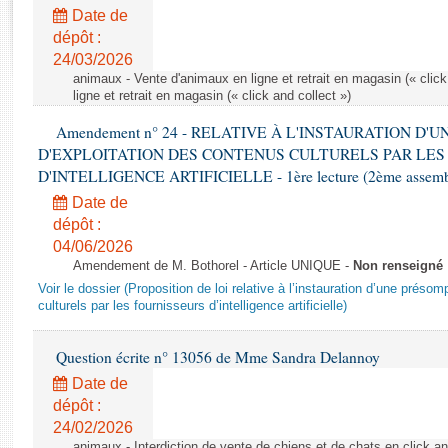
Rapports d'enquête
Date de
Rapports législatifs
dépôt :
Rapports sur l'application des lois
24/03/2026
Baromètre de l’application des lois
animaux - Vente d'animaux en ligne et retrait en magasin (« click
ligne et retrait en magasin (« click and collect »)
Amendement n° 24 - RELATIVE À L'INSTAURATION D'
Dossiers législatifs
D'EXPLOITATION DES CONTENUS CULTURELS PAR LES
Budget et sécurité sociale
D'INTELLIGENCE ARTIFICIELLE - 1ère lecture (2ème assemblé
Questions écrites et orales
Date de
Comptes rendus des débats
dépôt :
04/06/2026
Amendement de M. Bothorel - Article UNIQUE -
Non renseigné
Voir le dossier (Proposition de loi relative à l’instauration d’une présom
culturels par les fournisseurs d’intelligence artificielle)
Question écrite n° 13056 de Mme Sandra Delannoy
Date de
dépôt :
24/02/2026
animaux - Interdiction de vente de chiens et de chats en click and