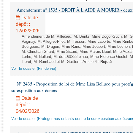
Amendement n° 1535 - DROIT À L'AIDE À MOURIR - deuxièm
Date de
dépôt :
12/02/2026
Amendement de M. Villedieu, M. Bentz, Mme Dogor-Such, M. G
Vaginay, M. Allegret-Pilot, M. Tesson, Mme Laporte, Mme Rimbe
Bourgeois, M. Dragon, Mme Ranc, Mme Joubert, Mme Lechon, M
M. Christian Girard, Mme Sicard, Mme Marais-Beuil, Mme Au
Lorho, M. Ballard, M. de L&#233;pinau, Mme Florence Goulet, 
Lioret, M. Rambaud et M. Guitton - Article 4 -
Rejeté
Voir le dossier (Fin de vie)
N° 2435 - Proposition de loi de Mme Lisa Belluco pour protége
surexposition aux écrans
Date de
dépôt :
04/02/2026
Voir le dossier (Protéger nos enfants contre la surexposition aux écran