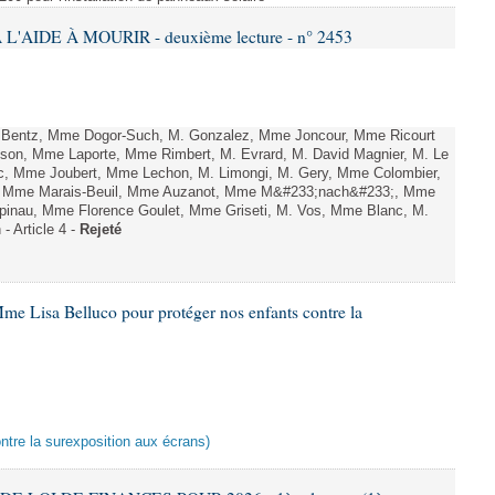
L'AIDE À MOURIR - deuxième lecture - n° 2453
. Bentz, Mme Dogor-Such, M. Gonzalez, Mme Joncour, Mme Ricourt
Tesson, Mme Laporte, Mme Rimbert, M. Evrard, M. David Magnier, M. Le
c, Mme Joubert, Mme Lechon, M. Limongi, M. Gery, Mme Colombier,
rd, Mme Marais-Beuil, Mme Auzanot, Mme M&#233;nach&#233;, Mme
;pinau, Mme Florence Goulet, Mme Griseti, M. Vos, Mme Blanc, M.
- Article 4 -
Rejeté
me Lisa Belluco pour protéger nos enfants contre la
ontre la surexposition aux écrans)