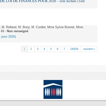
DE LOI DE FINANCES POUR 2026 - 1ère lecture (1ère
 M. Rolland, M. Bony, M. Cordier, Mme Sylvie Bonnet, Mme
 49 -
Non renseigné
es pour 2026)
1
2
3
4
5
6
7
16658
suivant »