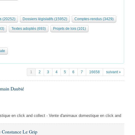
s (20252)
Dossiers législatifs (15952)
Comptes-rendus (3429)
03)
Textes adoptés (693)
Projets de lois (101)
date
1
2
3
4
5
6
7
16658
suivant »
omain Daubié
ique en click and collect - Vente d'animaux domestique en click and
 Constance Le Grip