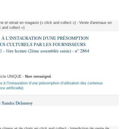
e et retrait en magasin (« click and collect ») - Vente d'animaux en
k and collect »)
VE À L'INSTAURATION D'UNE PRÉSOMPTION
US CULTURELS PAR LES FOURNISSEURS
re lecture (2ème assemblée saisie) - n° 2864
ticle UNIQUE -
Non renseigné
ive à l’instauration d’une présomption d’utilisation des contenus
ce artificielle)
e Sandra Delannoy
 chiens et de chats en click and collect - Interdiction de vente de