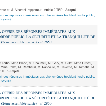
ur et M. Albertini, rapporteur - Article 2 TER -
Adopté
offrir des réponses immédiates aux phénomènes troublant l’ordre public,
citoyens)
T À OFFRIR DES RÉPONSES IMMÉDIATES AUX
DRE PUBLIC, LA SÉCURITÉ ET LA TRANQUILLITÉ DE
2ème assemblée saisie) - n° 2850
Lorho, Mme Blanc, M. Chaumeil, M. Gery, M. Gillet, Mme Griseti,
Mme Pollet, M. Rambaud, M. Rancoule, M. Taverne, M. Tomatis, M.
 2 TER -
Rejeté
offrir des réponses immédiates aux phénomènes troublant l’ordre public,
citoyens)
T À OFFRIR DES RÉPONSES IMMÉDIATES AUX
DRE PUBLIC, LA SÉCURITÉ ET LA TRANQUILLITÉ DE
2ème assemblée saisie) - n° 2850