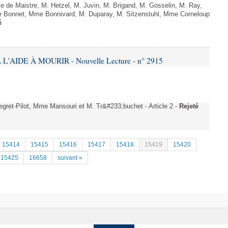
e Maistre, M. Hetzel, M. Juvin, M. Brigand, M. Gosselin, M. Ray,
e Bonnet, Mme Bonnivard, M. Duparay, M. Sitzenstuhl, Mme Corneloup
é
L'AIDE À MOURIR - Nouvelle Lecture - n° 2915
gret-Pilot, Mme Mansouri et M. Tr&#233;buchet - Article 2 -
Rejeté
15414
15415
15416
15417
15418
15419
15420
15425
16658
suivant »