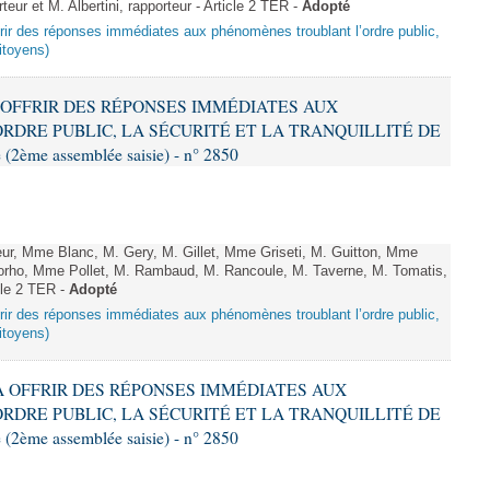
ur et M. Albertini, rapporteur - Article 2 TER -
Adopté
offrir des réponses immédiates aux phénomènes troublant l’ordre public,
citoyens)
 À OFFRIR DES RÉPONSES IMMÉDIATES AUX
DRE PUBLIC, LA SÉCURITÉ ET LA TRANQUILLITÉ DE
2ème assemblée saisie) - n° 2850
 Mme Blanc, M. Gery, M. Gillet, Mme Griseti, M. Guitton, Mme
rho, Mme Pollet, M. Rambaud, M. Rancoule, M. Taverne, M. Tomatis,
icle 2 TER -
Adopté
offrir des réponses immédiates aux phénomènes troublant l’ordre public,
citoyens)
T À OFFRIR DES RÉPONSES IMMÉDIATES AUX
DRE PUBLIC, LA SÉCURITÉ ET LA TRANQUILLITÉ DE
2ème assemblée saisie) - n° 2850