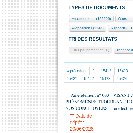
TYPES DE DOCUMENTS
Amendements (122906)
Question
Propositions (2244)
Rapports (10
TRI DES RÉSULTATS
Trier par pertinence (X)
Trier par 
« précedent
1
15412
15413
15421
15422
15423
15424
Amendement n° 683 - VISAN
PHÉNOMÈNES TROUBLANT L’OR
NOS CONCITOYENS - 1ère lecture (
Date de
dépôt :
20/06/2026