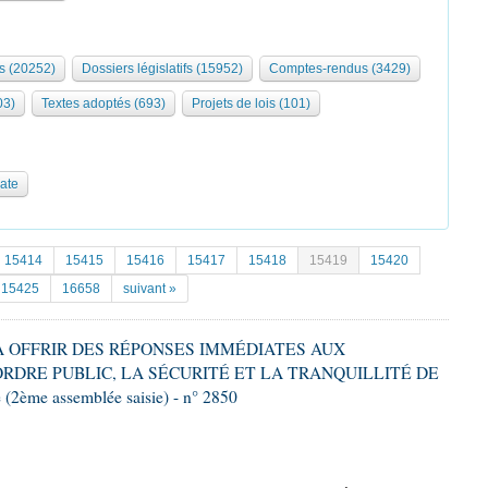
s (20252)
Dossiers législatifs (15952)
Comptes-rendus (3429)
03)
Textes adoptés (693)
Projets de lois (101)
date
15414
15415
15416
15417
15418
15419
15420
15425
16658
suivant »
T À OFFRIR DES RÉPONSES IMMÉDIATES AUX
DRE PUBLIC, LA SÉCURITÉ ET LA TRANQUILLITÉ DE
2ème assemblée saisie) - n° 2850