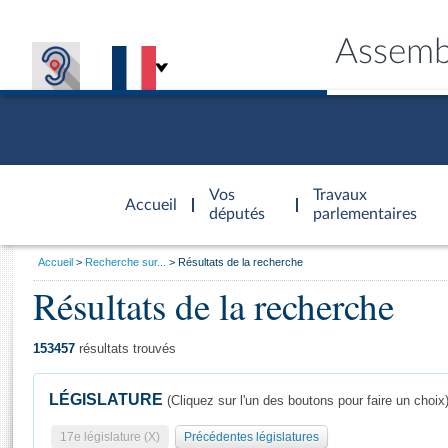
Assemb
Accèder à
la page
Vos
Travaux
Accueil
d'accueil
députés
parlementaires
Vous
Accueil
Recherche sur...
Résultats de la recherche
êtes
Résultats de la recherche
Général
ici
CONNEX
TRAVA
CONNA
DÉC
:
153457
résultats trouvés
LÉGISLATURE
(Cliquez sur l'un des boutons pour faire un choix
17e législature (X)
Précédentes législatures