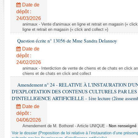
Rapports d'enquête
Date de
Rapports législatifs
dépôt :
Rapports sur l'application des lois
24/03/2026
Baromètre de l’application des lois
animaux - Vente d'animaux en ligne et retrait en magasin (« click
ligne et retrait en magasin (« click and collect »)
Question écrite n° 13056 de Mme Sandra Delannoy
Dossiers législatifs
Date de
Budget et sécurité sociale
dépôt :
Questions écrites et orales
24/02/2026
Comptes rendus des débats
animaux - Interdiction de vente de chiens et de chats en click and
chiens et de chats en click and collect
Amendement n° 24 - RELATIVE À L'INSTAURATION D'
D'EXPLOITATION DES CONTENUS CULTURELS PAR LES
D'INTELLIGENCE ARTIFICIELLE - 1ère lecture (2ème assemblé
Date de
dépôt :
04/06/2026
Amendement de M. Bothorel - Article UNIQUE -
Non renseigné
Voir le dossier (Proposition de loi relative à l’instauration d’une présom