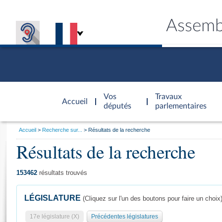
Assemb
Accèder à
la page
Vos
Travaux
Accueil
d'accueil
députés
parlementaires
Vous
Accueil
Recherche sur...
Résultats de la recherche
êtes
Résultats de la recherche
Général
ici
CONNEX
TRAVA
CONNA
DÉC
:
153462
résultats trouvés
LÉGISLATURE
(Cliquez sur l'un des boutons pour faire un choix
17e législature (X)
Précédentes législatures