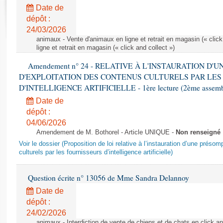
Rapports d'enquête
Date de
Rapports législatifs
dépôt :
Rapports sur l'application des lois
24/03/2026
Baromètre de l’application des lois
animaux - Vente d'animaux en ligne et retrait en magasin (« click
ligne et retrait en magasin (« click and collect »)
Amendement n° 24 - RELATIVE À L'INSTAURATION D'
Dossiers législatifs
D'EXPLOITATION DES CONTENUS CULTURELS PAR LES
Budget et sécurité sociale
D'INTELLIGENCE ARTIFICIELLE - 1ère lecture (2ème assemblé
Questions écrites et orales
Date de
Comptes rendus des débats
dépôt :
04/06/2026
Amendement de M. Bothorel - Article UNIQUE -
Non renseigné
Voir le dossier (Proposition de loi relative à l’instauration d’une présom
culturels par les fournisseurs d’intelligence artificielle)
Question écrite n° 13056 de Mme Sandra Delannoy
Date de
dépôt :
24/02/2026
animaux - Interdiction de vente de chiens et de chats en click and