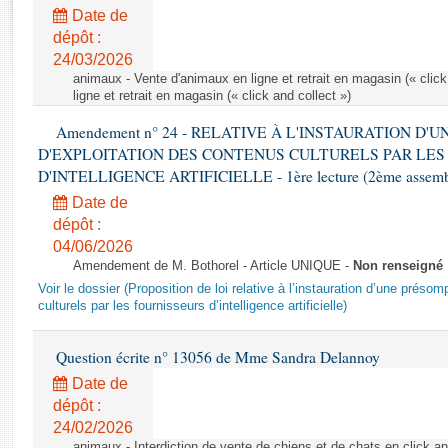
Rapports d'enquête
Date de
Rapports législatifs
dépôt :
Rapports sur l'application des lois
24/03/2026
Baromètre de l’application des lois
animaux - Vente d'animaux en ligne et retrait en magasin (« click
ligne et retrait en magasin (« click and collect »)
Amendement n° 24 - RELATIVE À L'INSTAURATION D'
Dossiers législatifs
D'EXPLOITATION DES CONTENUS CULTURELS PAR LES
Budget et sécurité sociale
D'INTELLIGENCE ARTIFICIELLE - 1ère lecture (2ème assemblé
Questions écrites et orales
Date de
Comptes rendus des débats
dépôt :
04/06/2026
Amendement de M. Bothorel - Article UNIQUE -
Non renseigné
Voir le dossier (Proposition de loi relative à l’instauration d’une présom
culturels par les fournisseurs d’intelligence artificielle)
Question écrite n° 13056 de Mme Sandra Delannoy
Date de
dépôt :
24/02/2026
animaux - Interdiction de vente de chiens et de chats en click and