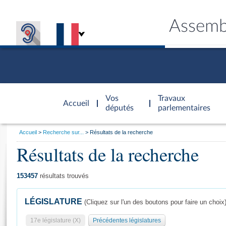
Assemb
Accèder à
la page
Vos
Travaux
Accueil
d'accueil
députés
parlementaires
Vous
Accueil
Recherche sur...
Résultats de la recherche
êtes
Résultats de la recherche
Général
ici
CONNEX
TRAVA
CONNA
DÉC
:
153457
résultats trouvés
LÉGISLATURE
(Cliquez sur l'un des boutons pour faire un choix
17e législature (X)
Précédentes législatures