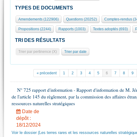
S'id
Présidence
Séance publique
Rôle et pouvoirs de l'Assemblée
Visiter l'Assemblée
TYPES DE DOCUMENTS
Fiches « Connaissance de l’Assemblée »
577 députés
Commissions et autres organes
Visite virtuelle du palais Bourbon
Amendements (122906)
Questions (20252)
Comptes-rendus (3
Organisation de l'Assemblée
Groupes politiques
Europe et International
Assister à une séance
Mot
Propositions (2244)
Rapports (1003)
Textes adoptés (693)
P
Présidence
Conférence des Présidents
Bureau
Collège des Ques
Élections législatives
Contrôle et évaluation
Accès des chercheurs à l’Assemblée
TRI DES RÉSULTATS
Congrès
Les évènements
S'inscrire
Trier par pertinence (X)
Trier par date
Pétitions
Statistiques et chiffres clés
Transparence et déontologie
Vous n'ave
Patrimoine
E
Documents de référence
« précedent
1
2
3
4
5
6
7
8
9
La Bibliothèque
( Constitution | Règlement de l'Assemblée ... )
Documents parlementaires
Les archives
N° 725 rapport d'information - Rapport d'information de M. J
Projets de loi
Contacts et plan d'accès
de l'article 145 du règlement, par la commission des affaires étrangè
Propositions de loi
Histoire
ressources naturelles stratégiques
Photos libres de droit
Amendements
Juniors
Date de
Textes adoptés
dépôt :
Anciennes législatures
18/12/2024
Liens vers les sites publics
Rapports d'information
Voir le dossier (Les terres rares et les ressources naturelles stratégiqu