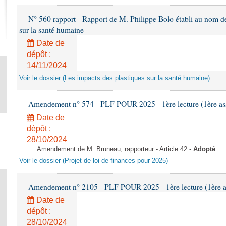
Rapports d'enquête
Rapports législatifs
N° 560 rapport - Rapport de M. Philippe Bolo établi au nom de 
Rapports sur l'application des lois
sur la santé humaine
Baromètre de l’application des lois
Date de
dépôt :
14/11/2024
Dossiers législatifs
Voir le dossier (Les impacts des plastiques sur la santé humaine)
Budget et sécurité sociale
Questions écrites et orales
Amendement n° 574 - PLF POUR 2025 - 1ère lecture (1ère ass
Comptes rendus des débats
Date de
dépôt :
28/10/2024
Amendement de M. Bruneau, rapporteur - Article 42 -
Adopté
Voir le dossier (Projet de loi de finances pour 2025)
Amendement n° 2105 - PLF POUR 2025 - 1ère lecture (1ère as
Date de
dépôt :
28/10/2024