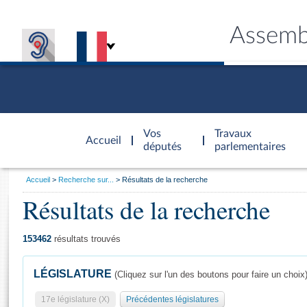
Assemb
Accèder à
la page
Vos
Travaux
Accueil
d'accueil
députés
parlementaires
Vous
Accueil
Recherche sur...
Résultats de la recherche
êtes
Résultats de la recherche
Général
ici
CONNEX
TRAVA
CONNA
DÉC
:
153462
résultats trouvés
LÉGISLATURE
(Cliquez sur l'un des boutons pour faire un choix
17e législature (X)
Précédentes législatures