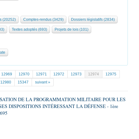
s (20252)
Comptes-rendus (3429)
Dossiers législatifs (2834)
03)
Textes adoptés (693)
Projets de lois (101)
date
12969
12970
12971
12972
12973
12974
12975
12980
15347
suivant »
ALISATION DE LA PROGRAMMATION MILITAIRE POUR LES
SES DISPOSITIONS INTÉRESSANT LA DÉFENSE - 1ère
2695