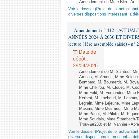
Amendement de Mme Blin - Artic
Voir le dossier (Projet de loi actualisa
diverses dispositions intéressant la dé
Amendement n° 412 - ACTU
ANNÉES 2024 À 2030 ET DIVER
lecture (1ère assemblée saisie) - n° 
Date de
dépôt :
29/04/2026
Amendement de M. Saintoul, Mm
Arenas, M. Arnault, Mme Belouas
Bompard, M. Boumertit, M. Boyar
Mme Chikirou, M. Clouet, M. Co
Mme Feld, M. Fernandes, Mme F
Kerbrat, M. Lachaud, M. Lahmar
Legrain, Mme Lejeune, Mme Lep
Maximi, Mme Mesmeur, Mme Man
Mme Panot, M. Pilato, M. Pique
Mme Soudais, Mme Stambach-Terr
Trouv&#233; et M. Vannier - Après
Voir le dossier (Projet de loi actualisa
diverses dispositions intéressant la dé