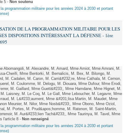
le 5 -
Non soutenu
nt la programmation militaire pour les années 2024 à 2030 et portant
fense)
ALISATION DE LA PROGRAMMATION MILITAIRE POUR LES
SES DISPOSITIONS INTÉRESSANT LA DÉFENSE - 1ère
2695
e Abomangoli, M. Alexandre, M. Amard, Mme Amiot, Mme Amrani, M.
sa-Cherifi, Mme Bentorki, M. Bernalicis, M. Bex, M. Bilongo, M.
d, M. Cadalen, M. Caron, M. Carri&#232;re, Mme Cathala, M. Cernon,
querel, M. Coulomme, M. Delogu, M. Diouara, Mme Dufour, Mme Erodi,
errer, M. Gaillard, Mme Guett&#233;, Mme Hamdane, Mme Hignet, M.
, M. Laisney, M. Le Coq, M. Le Gall, Mme Leboucher, M. Legavre, Mme
vraud, M. L&#233;aument, Mme &#201;lisa Martin, M. Maudet, Mme
on Meunier, M. Nilor, Mme Nosb&#233;, Mme Obono, Mme Oziol,
mal, M. Portes, M. Prud&apos;homme, M. Ratenon, M. Saint-Martin,
enoir, M. Aur&#233;lien Tach&#233;, Mme Taurinya, M. Tavel, Mme
 l'article 8 -
Non renseigné
nt la programmation militaire pour les années 2024 à 2030 et portant
fense)