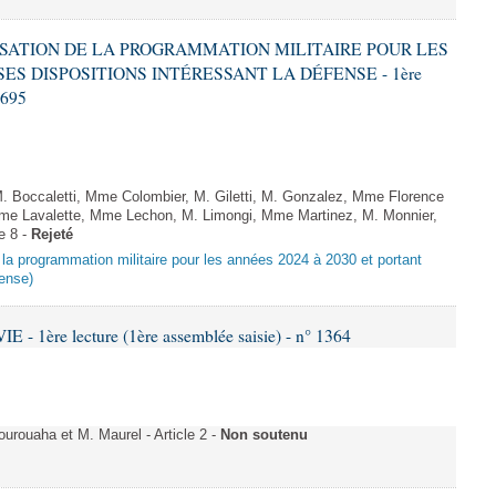
ALISATION DE LA PROGRAMMATION MILITAIRE POUR LES
SES DISPOSITIONS INTÉRESSANT LA DÉFENSE - 1ère
2695
Boccaletti, Mme Colombier, M. Giletti, M. Gonzalez, Mme Florence
 Mme Lavalette, Mme Lechon, M. Limongi, Mme Martinez, M. Monnier,
e 8 -
Rejeté
nt la programmation militaire pour les années 2024 à 2030 et portant
fense)
- 1ère lecture (1ère assemblée saisie) - n° 1364
ouaha et M. Maurel - Article 2 -
Non soutenu