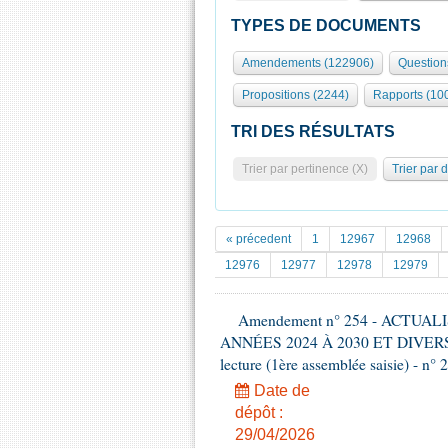
TYPES DE DOCUMENTS
Amendements (122906)
Question
Propositions (2244)
Rapports (10
TRI DES RÉSULTATS
Trier par pertinence (X)
Trier par 
« précedent
1
12967
12968
12976
12977
12978
12979
Amendement n° 254 - ACTU
ANNÉES 2024 À 2030 ET DIVER
lecture (1ère assemblée saisie) - n° 
Date de
dépôt :
29/04/2026