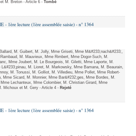
 M. Breton - Article 6 -
Tombé
 1ère lecture (1ère assemblée saisie) - n° 1364
llard, M. Guibert, M. Jolly, Mme Griseti, Mme M&#233;nach&#233;,
 Rambaud, M. Mauvieux, Mme Rimbert, Mme Dogor-Such, M.
nc, Mme Joubert, M. Le Bourgeois, M. Giletti, Mme Laporte, M.
 de L&#233;pinau, M. Lioret, M. Markowsky, Mme Bamana, M. Beaurain,
oy, M. Tonussi, M. Golliot, M. Villedieu, Mme Pollet, Mme Robert-
an, Mme Sicard, M. Monnier, Mme Bar&#232;ges, Mme Bordes, M.
, Mme Lechanteux, Mme Colombier, M. Christian Girard, Mme
 Michoux et M. Gery - Article 4 -
Rejeté
 1ère lecture (1ère assemblée saisie) - n° 1364