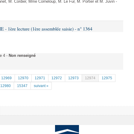
, M. Cordier, Mme Corneloup, M. Le Fur, M. Portier et M. Juvin -
 1ère lecture (1ère assemblée saisie) - n° 1364
e 4 -
Non renseigné
12969
12970
12971
12972
12973
12974
12975
12980
15347
suivant »