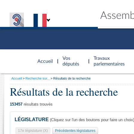
Assemb
Accèder à
la page
Vos
Travaux
Accueil
d'accueil
députés
parlementaires
Vous
Accueil
Recherche sur...
Résultats de la recherche
êtes
Résultats de la recherche
Général
ici
CONNEX
TRAVA
CONNA
DÉC
:
153457
résultats trouvés
LÉGISLATURE
(Cliquez sur l'un des boutons pour faire un choix
17e législature (X)
Précédentes législatures