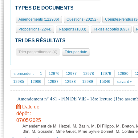
S'id
Présidence
Séance publique
Rôle et pouvoirs de l'Assemblée
Visiter l'Assemblée
TYPES DE DOCUMENTS
Fiches « Connaissance de l’Assemblée »
577 députés
Commissions et autres organes
Visite virtuelle du palais Bourbon
Amendements (122906)
Questions (20252)
Comptes-rendus (3
Organisation de l'Assemblée
Groupes politiques
Europe et International
Assister à une séance
Mot
Propositions (2244)
Rapports (1003)
Textes adoptés (693)
P
Présidence
Conférence des Présidents
Bureau
Collège des Ques
Élections législatives
Contrôle et évaluation
Accès des chercheurs à l’Assemblée
TRI DES RÉSULTATS
Congrès
Les évènements
S'inscrire
Trier par pertinence (X)
Trier par date
Pétitions
Statistiques et chiffres clés
Transparence et déontologie
Vous n'ave
Patrimoine
E
Documents de référence
« précedent
1
12976
12977
12978
12979
12980
1
La Bibliothèque
( Constitution | Règlement de l'Assemblée ... )
Documents parlementaires
12985
12986
12987
12988
12989
15346
suivant »
Les archives
Projets de loi
Contacts et plan d'accès
Amendement n° 481 - FIN DE VIE - 1ère lecture (1ère assembl
Propositions de loi
Histoire
Photos libres de droit
Amendements
Date de
Juniors
dépôt :
Textes adoptés
Anciennes législatures
07/05/2025
Amendement de M. Hetzel, M. Bazin, M. Di Filippo, M. Breton, 
Liens vers les sites publics
Rapports d'information
Blin, M. Gosselin, Mme Gruet, Mme Sylvie Bonnet, M. Cordier et