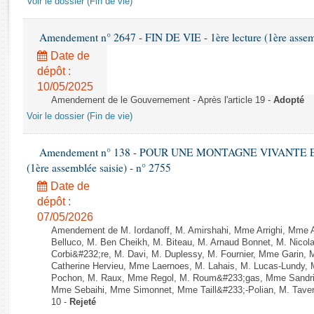
Voir le dossier (Fin de vie)
Rapports d'enquête
Rapports législatifs
Amendement n° 2647 - FIN DE VIE - 1ère lecture (1ère assemb
Rapports sur l'application des lois
Date de
Baromètre de l’application des lois
dépôt :
10/05/2025
Dossiers législatifs
Amendement de le Gouvernement - Après l'article 19 -
Adopté
Budget et sécurité sociale
Voir le dossier (Fin de vie)
Questions écrites et orales
Comptes rendus des débats
Amendement n° 138 - POUR UNE MONTAGNE VIVANTE ET
(1ère assemblée saisie) - n° 2755
Date de
dépôt :
07/05/2026
Amendement de M. Iordanoff, M. Amirshahi, Mme Arrighi, Mme 
Belluco, M. Ben Cheikh, M. Biteau, M. Arnaud Bonnet, M. Nicol
Corbi&#232;re, M. Davi, M. Duplessy, M. Fournier, Mme Garin,
Catherine Hervieu, Mme Laernoes, M. Lahais, M. Lucas-Lundy
Pochon, M. Raux, Mme Regol, M. Roum&#233;gas, Mme Sandri
Mme Sebaihi, Mme Simonnet, Mme Taill&#233;-Polian, M. Taverni
10 -
Rejeté