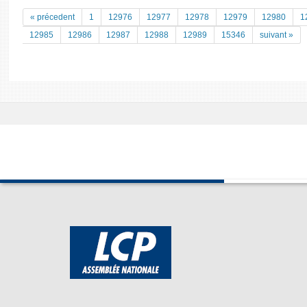
« précedent
1
12976
12977
12978
12979
12980
1
12985
12986
12987
12988
12989
15346
suivant »