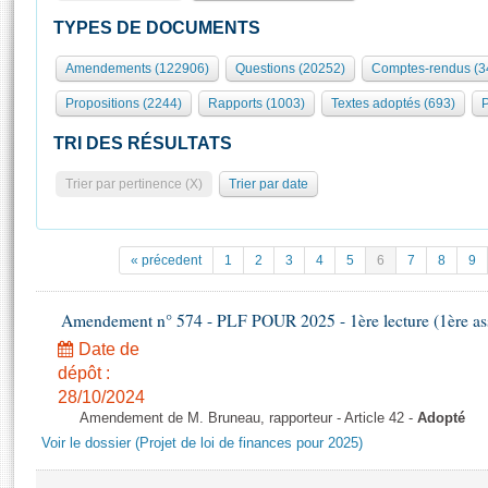
S'id
Présidence
Séance publique
Rôle et pouvoirs de l'Assemblée
Visiter l'Assemblée
TYPES DE DOCUMENTS
Fiches « Connaissance de l’Assemblée »
577 députés
Commissions et autres organes
Visite virtuelle du palais Bourbon
Amendements (122906)
Questions (20252)
Comptes-rendus (3
Organisation de l'Assemblée
Groupes politiques
Europe et International
Assister à une séance
Mot
Propositions (2244)
Rapports (1003)
Textes adoptés (693)
P
Présidence
Conférence des Présidents
Bureau
Collège des Ques
Élections législatives
Contrôle et évaluation
Accès des chercheurs à l’Assemblée
TRI DES RÉSULTATS
Congrès
Les évènements
S'inscrire
Trier par pertinence (X)
Trier par date
Pétitions
Statistiques et chiffres clés
Transparence et déontologie
Vous n'ave
Patrimoine
E
Documents de référence
« précedent
1
2
3
4
5
6
7
8
9
La Bibliothèque
( Constitution | Règlement de l'Assemblée ... )
Documents parlementaires
Les archives
Amendement n° 574 - PLF POUR 2025 - 1ère lecture (1ère ass
Projets de loi
Contacts et plan d'accès
Date de
Propositions de loi
Histoire
Photos libres de droit
dépôt :
Amendements
Juniors
28/10/2024
Textes adoptés
Amendement de M. Bruneau, rapporteur - Article 42 -
Adopté
Anciennes législatures
Voir le dossier (Projet de loi de finances pour 2025)
Liens vers les sites publics
Rapports d'information