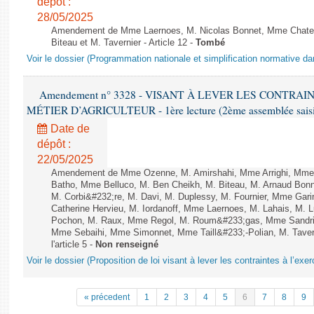
dépôt :
28/05/2025
Amendement de Mme Laernoes, M. Nicolas Bonnet, Mme Chatela
Biteau et M. Tavernier - Article 12 -
Tombé
Voir le dossier (Programmation nationale et simplification normative d
Amendement n° 3328 - VISANT À LEVER LES CONTRAI
MÉTIER D’AGRICULTEUR - 1ère lecture (2ème assemblée saisie
Date de
dépôt :
22/05/2025
Amendement de Mme Ozenne, M. Amirshahi, Mme Arrighi, Mme 
Batho, Mme Belluco, M. Ben Cheikh, M. Biteau, M. Arnaud Bonn
M. Corbi&#232;re, M. Davi, M. Duplessy, M. Fournier, Mme Gar
Catherine Hervieu, M. Iordanoff, Mme Laernoes, M. Lahais, M.
Pochon, M. Raux, Mme Regol, M. Roum&#233;gas, Mme Sandri
Mme Sebaihi, Mme Simonnet, Mme Taill&#233;-Polian, M. Tavern
l'article 5 -
Non renseigné
Voir le dossier (Proposition de loi visant à lever les contraintes à l’exer
« précedent
1
2
3
4
5
6
7
8
9