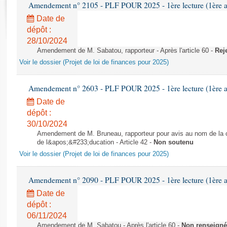
Rapports d'enquête
Amendement n° 2105 - PLF POUR 2025 - 1ère lecture (1ère as
Rapports législatifs
Date de
Rapports sur l'application des lois
dépôt :
28/10/2024
Baromètre de l’application des lois
Amendement de M. Sabatou, rapporteur - Après l'article 60 -
Rej
Voir le dossier (Projet de loi de finances pour 2025)
Dossiers législatifs
Budget et sécurité sociale
Amendement n° 2603 - PLF POUR 2025 - 1ère lecture (1ère as
Questions écrites et orales
Date de
Comptes rendus des débats
dépôt :
30/10/2024
Amendement de M. Bruneau, rapporteur pour avis au nom de la co
de l&apos;&#233;ducation - Article 42 -
Non soutenu
Voir le dossier (Projet de loi de finances pour 2025)
Amendement n° 2090 - PLF POUR 2025 - 1ère lecture (1ère as
Date de
dépôt :
06/11/2024
Amendement de M. Sabatou - Après l'article 60 -
Non renseigné