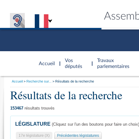
Assemb
Accèder à
la page
Vos
Travaux
Accueil
d'accueil
députés
parlementaires
Vous
Accueil
Recherche sur...
Résultats de la recherche
êtes
Résultats de la recherche
Général
ici
CONNEX
TRAVA
CONNA
DÉC
:
153467
résultats trouvés
LÉGISLATURE
(Cliquez sur l'un des boutons pour faire un choix
17e législature (X)
Précédentes législatures