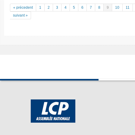
« précedent
1
2
3
4
5
6
7
8
9
10
11
suivant »