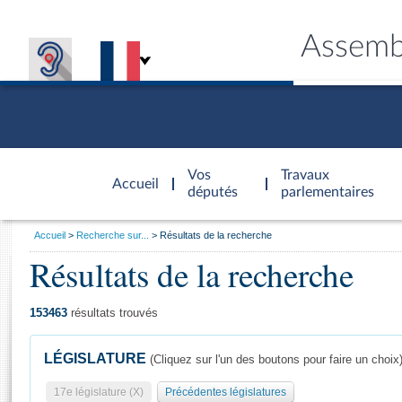
Assemb
Accèder à
la page
Vos
Travaux
Accueil
d'accueil
députés
parlementaires
Vous
Accueil
Recherche sur...
Résultats de la recherche
êtes
Résultats de la recherche
Général
ici
CONNEX
TRAVA
CONNA
DÉC
:
153463
résultats trouvés
LÉGISLATURE
(Cliquez sur l'un des boutons pour faire un choix
17e législature (X)
Précédentes législatures