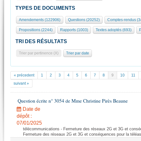
S'id
Présidence
Séance publique
Rôle et pouvoirs de l'Assemblée
Visiter l'Assemblée
TYPES DE DOCUMENTS
Fiches « Connaissance de l’Assemblée »
577 députés
Commissions et autres organes
Visite virtuelle du palais Bourbon
Amendements (122906)
Questions (20252)
Comptes-rendus (3
Organisation de l'Assemblée
Groupes politiques
Europe et International
Assister à une séance
Mot
Propositions (2244)
Rapports (1003)
Textes adoptés (693)
P
Présidence
Conférence des Présidents
Bureau
Collège des Ques
Élections législatives
Contrôle et évaluation
Accès des chercheurs à l’Assemblée
TRI DES RÉSULTATS
Congrès
Les évènements
S'inscrire
Trier par pertinence (X)
Trier par date
Pétitions
Statistiques et chiffres clés
Transparence et déontologie
Vous n'ave
Patrimoine
E
Documents de référence
« précedent
1
2
3
4
5
6
7
8
9
10
11
La Bibliothèque
( Constitution | Règlement de l'Assemblée ... )
Documents parlementaires
suivant »
Les archives
Projets de loi
Contacts et plan d'accès
Question écrite n° 3054 de Mme Christine Pirès Beaune
Propositions de loi
Histoire
Photos libres de droit
Amendements
Date de
Juniors
dépôt :
Textes adoptés
Anciennes législatures
07/01/2025
télécommunications - Fermeture des réseaux 2G et 3G et conséq
Liens vers les sites publics
Rapports d'information
Fermeture des réseaux 2G et 3G et conséquences pour la téléa