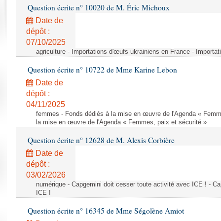
Rapports d'enquête
Question écrite n° 10020 de M. Éric Michoux
Rapports législatifs
Date de
Rapports sur l'application des lois
dépôt :
Baromètre de l’application des lois
07/10/2025
agriculture - Importations d'œufs ukrainiens en France - Importa
Dossiers législatifs
Question écrite n° 10722 de Mme Karine Lebon
Budget et sécurité sociale
Date de
Questions écrites et orales
dépôt :
04/11/2025
Comptes rendus des débats
femmes - Fonds dédiés à la mise en œuvre de l'Agenda « Femmes
la mise en œuvre de l'Agenda « Femmes, paix et sécurité »
Question écrite n° 12628 de M. Alexis Corbière
Date de
dépôt :
03/02/2026
numérique - Capgemini doit cesser toute activité avec ICE ! - Ca
ICE !
Question écrite n° 16345 de Mme Ségolène Amiot