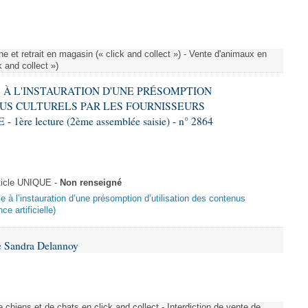
e et retrait en magasin (« click and collect ») - Vente d'animaux en
k and collect »)
VE À L'INSTAURATION D'UNE PRÉSOMPTION
US CULTURELS PAR LES FOURNISSEURS
re lecture (2ème assemblée saisie) - n° 2864
ticle UNIQUE -
Non renseigné
ive à l’instauration d’une présomption d’utilisation des contenus
ce artificielle)
e Sandra Delannoy
 chiens et de chats en click and collect - Interdiction de vente de