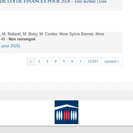
DE LOI DE FINANCES POUR 2026 - 1ère lecture (1ère
 M. Rolland, M. Bony, M. Cordier, Mme Sylvie Bonnet, Mme
 49 -
Non renseigné
es pour 2026)
1
2
3
4
5
6
7
15347
suivant »