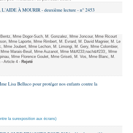
L'AIDE À MOURIR - deuxième lecture - n° 2453
. Bentz, Mme Dogor-Such, M. Gonzalez, Mme Joncour, Mme Ricourt
Tesson, Mme Laporte, Mme Rimbert, M. Evrard, M. David Magnier, M. Le
c, Mme Joubert, Mme Lechon, M. Limongi, M. Gery, Mme Colombier,
rd, Mme Marais-Beuil, Mme Auzanot, Mme M&#233;nach&#233;, Mme
;pinau, Mme Florence Goulet, Mme Griseti, M. Vos, Mme Blanc, M.
- Article 4 -
Rejeté
me Lisa Belluco pour protéger nos enfants contre la
ontre la surexposition aux écrans)