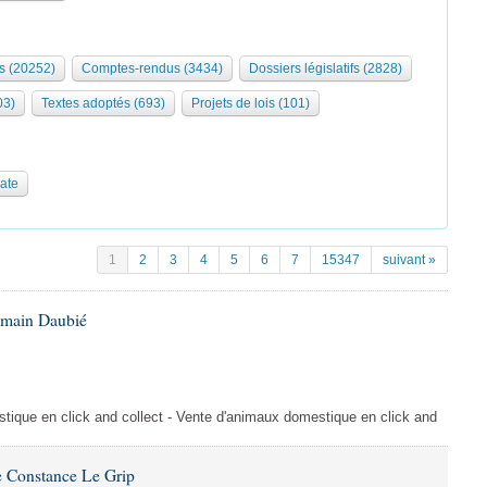
s (20252)
Comptes-rendus (3434)
Dossiers législatifs (2828)
03)
Textes adoptés (693)
Projets de lois (101)
date
1
2
3
4
5
6
7
15347
suivant »
omain Daubié
ique en click and collect - Vente d'animaux domestique en click and
 Constance Le Grip