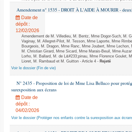
Amendement n° 1535 - DROIT À L'AIDE À MOURIR - deuxièm
Date de
dépôt :
12/02/2026
Amendement de M. Villedieu, M. Bentz, Mme Dogor-Such, M. G
Vaginay, M. Allegret-Pilot, M. Tesson, Mme Laporte, Mme Rimbe
Bourgeois, M. Dragon, Mme Ranc, Mme Joubert, Mme Lechon, M
M. Christian Girard, Mme Sicard, Mme Marais-Beuil, Mme Au
Lorho, M. Ballard, M. de L&#233;pinau, Mme Florence Goulet, 
Lioret, M. Rambaud et M. Guitton - Article 4 -
Rejeté
Voir le dossier (Fin de vie)
N° 2435 - Proposition de loi de Mme Lisa Belluco pour protége
surexposition aux écrans
Date de
dépôt :
04/02/2026
Voir le dossier (Protéger nos enfants contre la surexposition aux écran