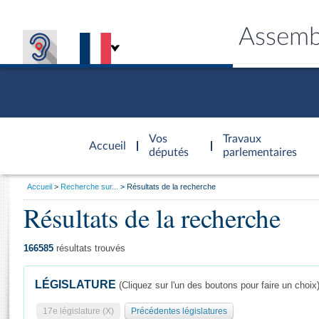
Assemb
Accèder à
la page
Vos
Travaux
Accueil
d'accueil
députés
parlementaires
Vous
Accueil
Recherche sur...
Résultats de la recherche
êtes
Résultats de la recherche
Général
ici
CONNEX
TRAVA
CONNA
DÉC
:
166585
résultats trouvés
LÉGISLATURE
(Cliquez sur l'un des boutons pour faire un choix
17e législature (X)
Précédentes législatures