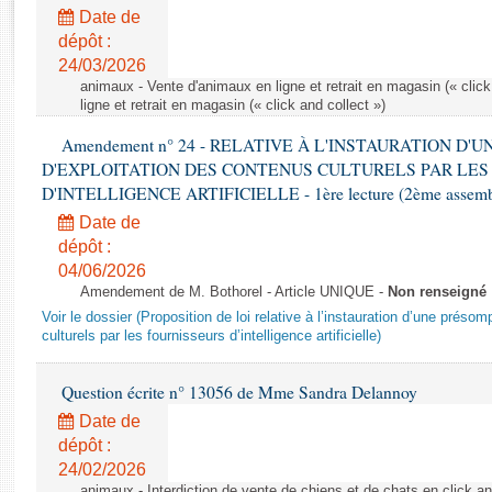
Rapports d'enquête
Date de
Rapports législatifs
dépôt :
Rapports sur l'application des lois
24/03/2026
Baromètre de l’application des lois
animaux - Vente d'animaux en ligne et retrait en magasin (« click
ligne et retrait en magasin (« click and collect »)
Amendement n° 24 - RELATIVE À L'INSTAURATION D'
Dossiers législatifs
D'EXPLOITATION DES CONTENUS CULTURELS PAR LES
Budget et sécurité sociale
D'INTELLIGENCE ARTIFICIELLE - 1ère lecture (2ème assemblé
Questions écrites et orales
Date de
Comptes rendus des débats
dépôt :
04/06/2026
Amendement de M. Bothorel - Article UNIQUE -
Non renseigné
Voir le dossier (Proposition de loi relative à l’instauration d’une présom
culturels par les fournisseurs d’intelligence artificielle)
Question écrite n° 13056 de Mme Sandra Delannoy
Date de
dépôt :
24/02/2026
animaux - Interdiction de vente de chiens et de chats en click and