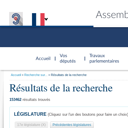
Assemb
Accèder à
la page
Vos
Travaux
Accueil
d'accueil
députés
parlementaires
Vous
Accueil
Recherche sur...
Résultats de la recherche
êtes
Résultats de la recherche
Général
ici
CONNEX
TRAVA
CONNA
DÉC
:
153462
résultats trouvés
LÉGISLATURE
(Cliquez sur l'un des boutons pour faire un choix
17e législature (X)
Précédentes législatures