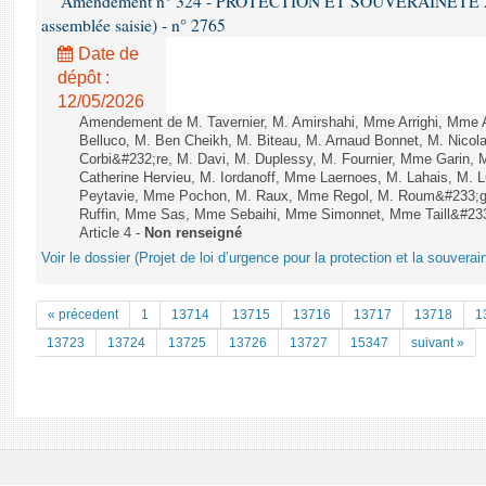
Amendement n° 324 - PROTECTION ET SOUVERAINETÉ AGR
assemblée saisie) - n° 2765
Date de
dépôt :
12/05/2026
Amendement de M. Tavernier, M. Amirshahi, Mme Arrighi, Mme 
Belluco, M. Ben Cheikh, M. Biteau, M. Arnaud Bonnet, M. Nicol
Corbi&#232;re, M. Davi, M. Duplessy, M. Fournier, Mme Garin,
Catherine Hervieu, M. Iordanoff, Mme Laernoes, M. Lahais, M.
Peytavie, Mme Pochon, M. Raux, Mme Regol, M. Roum&#233;g
Ruffin, Mme Sas, Mme Sebaihi, Mme Simonnet, Mme Taill&#233;
Article 4 -
Non renseigné
Voir le dossier (Projet de loi d’urgence pour la protection et la souverai
« précedent
1
13714
13715
13716
13717
13718
1
13723
13724
13725
13726
13727
15347
suivant »