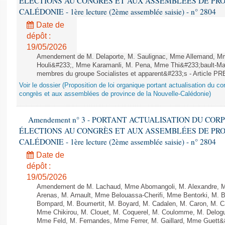
ÉLECTIONS AU CONGRÈS ET AUX ASSEMBLÉES DE PRO
CALÉDONIE - 1ère lecture (2ème assemblée saisie) - n° 2804
Date de
dépôt :
19/05/2026
Amendement de M. Delaporte, M. Saulignac, Mme Allemand, Mme
Houli&#233;, Mme Karamanli, M. Pena, Mme Thi&#233;bault-Marti
membres du groupe Socialistes et apparent&#233;s - Article P
Voir le dossier (Proposition de loi organique portant actualisation du co
congrès et aux assemblées de province de la Nouvelle-Calédonie)
Amendement n° 3 - PORTANT ACTUALISATION DU CO
ÉLECTIONS AU CONGRÈS ET AUX ASSEMBLÉES DE PRO
CALÉDONIE - 1ère lecture (2ème assemblée saisie) - n° 2804
Date de
dépôt :
19/05/2026
Amendement de M. Lachaud, Mme Abomangoli, M. Alexandre, 
Arenas, M. Arnault, Mme Belouassa-Cherifi, Mme Bentorki, M. Be
Bompard, M. Boumertit, M. Boyard, M. Cadalen, M. Caron, M. C
Mme Chikirou, M. Clouet, M. Coquerel, M. Coulomme, M. Delog
Mme Feld, M. Fernandes, Mme Ferrer, M. Gaillard, Mme Guet