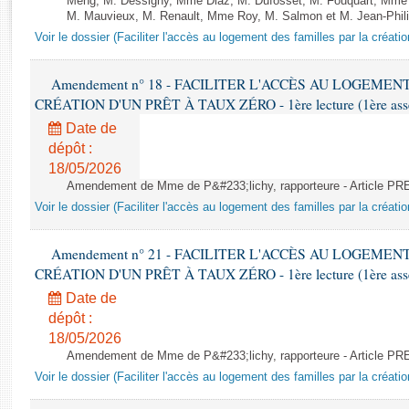
Meng, M. Dessigny, Mme Diaz, M. Dufosset, M. Fouquart, Mme G
Rapports d'enquête
M. Mauvieux, M. Renault, Mme Roy, M. Salmon et M. Jean-Phil
Rapports législatifs
Voir le dossier (Faciliter l'accès au logement des familles par la créatio
Rapports sur l'application des lois
Baromètre de l’application des lois
Amendement n° 18 - FACILITER L'ACCÈS AU LOGEMEN
CRÉATION D'UN PRÊT À TAUX ZÉRO - 1ère lecture (1ère assem
Dossiers législatifs
Date de
dépôt :
Budget et sécurité sociale
18/05/2026
Questions écrites et orales
Amendement de Mme de P&#233;lichy, rapporteure - Article P
Comptes rendus des débats
Voir le dossier (Faciliter l'accès au logement des familles par la créatio
Amendement n° 21 - FACILITER L'ACCÈS AU LOGEMEN
CRÉATION D'UN PRÊT À TAUX ZÉRO - 1ère lecture (1ère assem
Date de
dépôt :
18/05/2026
Amendement de Mme de P&#233;lichy, rapporteure - Article P
Voir le dossier (Faciliter l'accès au logement des familles par la créatio