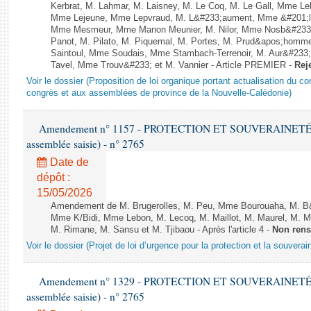
Kerbrat, M. Lahmar, M. Laisney, M. Le Coq, M. Le Gall, Mme L
Mme Lejeune, Mme Lepvraud, M. L&#233;aument, Mme &#201;li
Mme Mesmeur, Mme Manon Meunier, M. Nilor, Mme Nosb&#23
Panot, M. Pilato, M. Piquemal, M. Portes, M. Prud&apos;homme
Saintoul, Mme Soudais, Mme Stambach-Terrenoir, M. Aur&#233;
Tavel, Mme Trouv&#233; et M. Vannier - Article PREMIER -
Rej
Voir le dossier (Proposition de loi organique portant actualisation du co
congrès et aux assemblées de province de la Nouvelle-Calédonie)
Amendement n° 1157 - PROTECTION ET SOUVERAINETÉ AG
assemblée saisie) - n° 2765
Date de
dépôt :
15/05/2026
Amendement de M. Brugerolles, M. Peu, Mme Bourouaha, M. B&
Mme K/Bidi, Mme Lebon, M. Lecoq, M. Maillot, M. Maurel, M. M
M. Rimane, M. Sansu et M. Tjibaou - Après l'article 4 -
Non rens
Voir le dossier (Projet de loi d’urgence pour la protection et la souverai
Amendement n° 1329 - PROTECTION ET SOUVERAINETÉ AG
assemblée saisie) - n° 2765