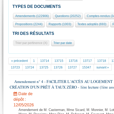
S'id
Présidence
Séance publique
Rôle et pouvoirs de l'Assemblée
Visiter l'Assemblée
TYPES DE DOCUMENTS
Fiches « Connaissance de l’Assemblée »
577 députés
Commissions et autres organes
Visite virtuelle du palais Bourbon
Amendements (122906)
Questions (20252)
Comptes-rendus (3
Organisation de l'Assemblée
Groupes politiques
Europe et International
Assister à une séance
Mot
Propositions (2244)
Rapports (1003)
Textes adoptés (693)
P
Présidence
Conférence des Présidents
Bureau
Collège des Ques
Élections législatives
Contrôle et évaluation
Accès des chercheurs à l’Assemblée
TRI DES RÉSULTATS
Congrès
Les évènements
S'inscrire
Trier par pertinence (X)
Trier par date
Pétitions
Statistiques et chiffres clés
Transparence et déontologie
Vous n'ave
Patrimoine
E
Documents de référence
« précedent
1
13714
13715
13716
13717
13718
1
La Bibliothèque
( Constitution | Règlement de l'Assemblée ... )
Documents parlementaires
13723
13724
13725
13726
13727
15347
suivant »
Les archives
Projets de loi
Contacts et plan d'accès
Amendement n° 4 - FACILITER L'ACCÈS AU LOGEMENT
Propositions de loi
Histoire
CRÉATION D'UN PRÊT À TAUX ZÉRO - 1ère lecture (1ère assem
Photos libres de droit
Amendements
Juniors
Date de
Textes adoptés
Anciennes législatures
dépôt :
12/05/2026
Liens vers les sites publics
Rapports d'information
Amendement de M. Casterman, Mme Sicard, M. Monnier, M. Lot