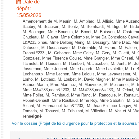
Date de
dépôt :
15/05/2026
Amendement de M. Meurin, M. Amblard, M. Allisio, Mme Auzano
Baubry, M. Beaurain, M. Bentz, M. Bernhardt, M. Bigot, M. Bilde
M. Boulogne, Mme Bouquin, M. Bovet, M. Buisson, M. Casterm
Chudeau, M. Clavet, Mme Colombier, Mme Da Conceicao Carvalh
L&#233;pinau, Mme Dellong Meng, M. Dessigny, Mme Diaz, Mm
Dufosset, M. Dussausaye, M. Dutremble, M. Evrard, M. Falcon, 
Frapp&#233;, M. Gabarron, Mme Galzy, M. Gery, M. Giletti, M. Gil
Gonzalez, Mme Florence Goulet, Mme Grangier, Mme Griseti, M.
Hamelet, M. Houssin, M. Humbert, M. Jacobelli, M. Jenft, M. J
Josserand, Mme Joubert, Mme Laporte, Mme Lavalette, M. Le
Lechanteux, Mme Lechon, Mme Lelouis, Mme Levavasseur, M. L
Lorho, M. Lottiaux, M. Loubet, M. David Magnier, Mme Marais-B
Patrice Martin, Mme Martinez, M. Mauvieux, M. Meizonnet, M. 
Mme M&#233;nach&#233;, M. M&#233;nag&#233;, M. Odoul, Mme
Mme Pollet, M. Rambaud, Mme Ranc, M. Rancoule, M. Renault
Robert-Dehault, Mme Roullaud, Mme Roy, Mme Sabatini, M. Sa
Sicard, M. Emmanuel Tach&#233;, M. Jean-Philippe Tanguy, M. 
Tomatis, M. Tonussi, M. Tribuiani, M. Villedieu, M. Vos et M. Web
renseigné
Voir le dossier (Projet de loi d’urgence pour la protection et la souverai