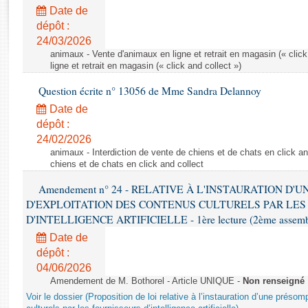
Rapports d'enquête
Date de
Rapports législatifs
dépôt :
Rapports sur l'application des lois
24/03/2026
Baromètre de l’application des lois
animaux - Vente d'animaux en ligne et retrait en magasin (« click
ligne et retrait en magasin (« click and collect »)
Question écrite n° 13056 de Mme Sandra Delannoy
Dossiers législatifs
Date de
Budget et sécurité sociale
dépôt :
Questions écrites et orales
24/02/2026
Comptes rendus des débats
animaux - Interdiction de vente de chiens et de chats en click and
chiens et de chats en click and collect
Amendement n° 24 - RELATIVE À L'INSTAURATION D'
D'EXPLOITATION DES CONTENUS CULTURELS PAR LES
D'INTELLIGENCE ARTIFICIELLE - 1ère lecture (2ème assemblé
Date de
dépôt :
04/06/2026
Amendement de M. Bothorel - Article UNIQUE -
Non renseigné
Voir le dossier (Proposition de loi relative à l’instauration d’une présom