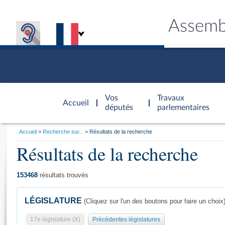
Assemb
Accèder à
la page
Vos
Travaux
Accueil
d'accueil
députés
parlementaires
Vous
Accueil
Recherche sur...
Résultats de la recherche
êtes
Résultats de la recherche
Général
ici
CONNEX
TRAVA
CONNA
DÉC
:
153468
résultats trouvés
LÉGISLATURE
(Cliquez sur l'un des boutons pour faire un choix
17e législature (X)
Précédentes législatures