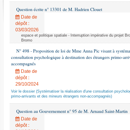
Rapports d'enquête
Question écrite n° 13301 de M. Hadrien Clouet
Rapports législatifs
Rapports sur l'application des lois
Date de
dépôt :
Baromètre de l’application des lois
03/03/2026
espace et politique spatiale - Interruption impérative du projet Br
Dossiers législatifs
Bromo
Budget et sécurité sociale
N° 498 - Proposition de loi de Mme Anna Pic visant à systémati
Questions écrites et orales
consultation psychologique à destination des étrangers primo-arri
Comptes rendus des débats
accompagnés
Date de
dépôt :
29/10/2024
Voir le dossier (Systématiser la réalisation d'une consultation psychol
primo-arrivants et des mineurs étrangers non-accompagnés)
Question au Gouvernement n° 95 de M. Arnaud Saint-Martin
Date de
dépôt :