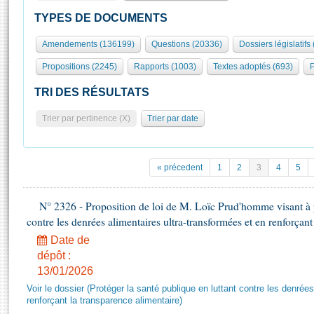
S'id
Présidence
Séance publique
Rôle et pouvoirs de l'Assemblée
Visiter l'Assemblée
TYPES DE DOCUMENTS
Fiches « Connaissance de l’Assemblée »
577 députés
Commissions et autres organes
Visite virtuelle du palais Bourbon
Amendements (136199)
Questions (20336)
Dossiers législatifs
Organisation de l'Assemblée
Groupes politiques
Europe et International
Assister à une séance
Mot
Propositions (2245)
Rapports (1003)
Textes adoptés (693)
P
Présidence
Conférence des Présidents
Bureau
Collège des Ques
Élections législatives
Contrôle et évaluation
Accès des chercheurs à l’Assemblée
TRI DES RÉSULTATS
Congrès
Les évènements
S'inscrire
Trier par pertinence (X)
Trier par date
Pétitions
Statistiques et chiffres clés
Transparence et déontologie
Vous n'ave
Patrimoine
E
Documents de référence
« précedent
1
2
3
4
5
La Bibliothèque
( Constitution | Règlement de l'Assemblée ... )
Documents parlementaires
Les archives
N° 2326 - Proposition de loi de M. Loïc Prud'homme visant à pr
Projets de loi
Contacts et plan d'accès
contre les denrées alimentaires ultra-transformées et en renforçant
Propositions de loi
Histoire
Photos libres de droit
Date de
Amendements
Juniors
dépôt :
Textes adoptés
13/01/2026
Anciennes législatures
Voir le dossier (Protéger la santé publique en luttant contre les denrée
Liens vers les sites publics
Rapports d'information
renforçant la transparence alimentaire)