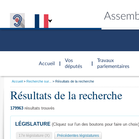
Assemb
Accèder à
la page
Vos
Travaux
Accueil
d'accueil
députés
parlementaires
Vous
Accueil
Recherche sur...
Résultats de la recherche
êtes
Résultats de la recherche
Général
ici
CONNEX
TRAVA
CONNA
DÉC
:
179963
résultats trouvés
LÉGISLATURE
(Cliquez sur l'un des boutons pour faire un choix
17e législature (X)
Précédentes législatures