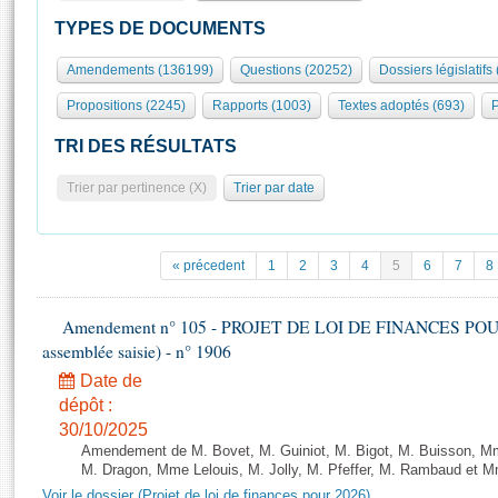
S'id
Présidence
Séance publique
Rôle et pouvoirs de l'Assemblée
Visiter l'Assemblée
TYPES DE DOCUMENTS
Fiches « Connaissance de l’Assemblée »
577 députés
Commissions et autres organes
Visite virtuelle du palais Bourbon
Amendements (136199)
Questions (20252)
Dossiers législatifs
Organisation de l'Assemblée
Groupes politiques
Europe et International
Assister à une séance
Mot
Propositions (2245)
Rapports (1003)
Textes adoptés (693)
P
Présidence
Conférence des Présidents
Bureau
Collège des Ques
Élections législatives
Contrôle et évaluation
Accès des chercheurs à l’Assemblée
TRI DES RÉSULTATS
Congrès
Les évènements
S'inscrire
Trier par pertinence (X)
Trier par date
Pétitions
Statistiques et chiffres clés
Transparence et déontologie
Vous n'ave
Patrimoine
E
Documents de référence
« précedent
1
2
3
4
5
6
7
8
La Bibliothèque
( Constitution | Règlement de l'Assemblée ... )
Documents parlementaires
Les archives
Amendement n° 105 - PROJET DE LOI DE FINANCES POUR 20
Projets de loi
Contacts et plan d'accès
assemblée saisie) - n° 1906
Propositions de loi
Histoire
Photos libres de droit
Date de
Amendements
Juniors
dépôt :
Textes adoptés
30/10/2025
Anciennes législatures
Amendement de M. Bovet, M. Guiniot, M. Bigot, M. Buisson, Mm
Liens vers les sites publics
M. Dragon, Mme Lelouis, M. Jolly, M. Pfeffer, M. Rambaud et Mm
Rapports d'information
Voir le dossier (Projet de loi de finances pour 2026)