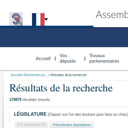
Assemb
Accèder à
la page
Vos
Travaux
Accueil
d'accueil
députés
parlementaires
Vous
Accueil
Recherche sur...
Résultats de la recherche
êtes
Résultats de la recherche
Général
ici
CONNEX
TRAVA
CONNA
DÉC
:
179879
résultats trouvés
LÉGISLATURE
(Cliquez sur l'un des boutons pour faire un choix
17e législature (X)
Précédentes législatures