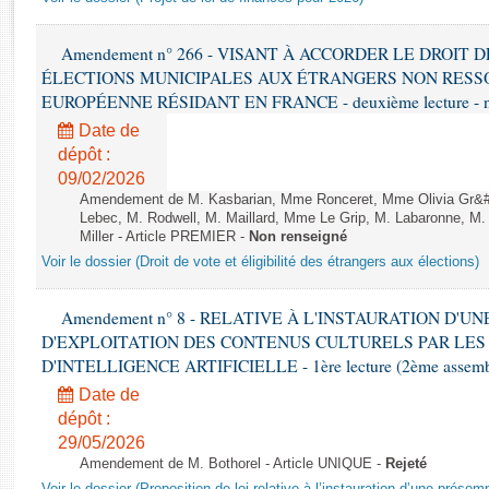
Rapports d'enquête
Rapports législatifs
Amendement n° 266 - VISANT À ACCORDER LE DROIT D
Rapports sur l'application des lois
ÉLECTIONS MUNICIPALES AUX ÉTRANGERS NON RESSO
Baromètre de l’application des lois
EUROPÉENNE RÉSIDANT EN FRANCE - deuxième lecture - n
Date de
Dossiers législatifs
dépôt :
Budget et sécurité sociale
09/02/2026
Amendement de M. Kasbarian, Mme Ronceret, Mme Olivia Gr&#2
Questions écrites et orales
Lebec, M. Rodwell, M. Maillard, Mme Le Grip, M. Labaronne, 
Comptes rendus des débats
Miller - Article PREMIER -
Non renseigné
Voir le dossier (Droit de vote et éligibilité des étrangers aux élections)
Amendement n° 8 - RELATIVE À L'INSTAURATION D'
D'EXPLOITATION DES CONTENUS CULTURELS PAR LES
D'INTELLIGENCE ARTIFICIELLE - 1ère lecture (2ème assemblé
Date de
dépôt :
29/05/2026
Amendement de M. Bothorel - Article UNIQUE -
Rejeté