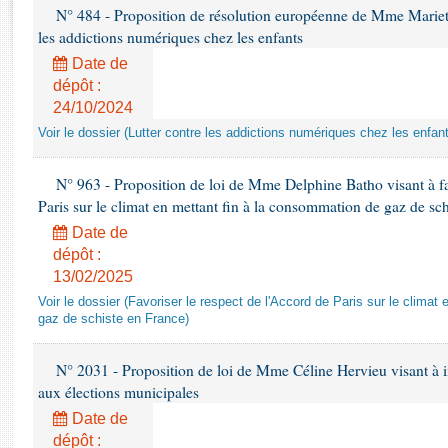
Rapports d'enquête
N° 484 - Proposition de résolution européenne de Mme Marietta
Rapports législatifs
les addictions numériques chez les enfants
Rapports sur l'application des lois
Date de
Baromètre de l’application des lois
dépôt :
24/10/2024
Voir le dossier (Lutter contre les addictions numériques chez les enfan
Dossiers législatifs
Budget et sécurité sociale
N° 963 - Proposition de loi de Mme Delphine Batho visant à fav
Questions écrites et orales
Paris sur le climat en mettant fin à la consommation de gaz de sc
Comptes rendus des débats
Date de
dépôt :
13/02/2025
Voir le dossier (Favoriser le respect de l'Accord de Paris sur le clima
gaz de schiste en France)
N° 2031 - Proposition de loi de Mme Céline Hervieu visant à ins
aux élections municipales
Date de
dépôt :