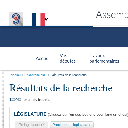
Assemb
Accèder à
la page
Vos
Travaux
Accueil
d'accueil
députés
parlementaires
Vous
Accueil
Recherche sur...
Résultats de la recherche
êtes
Résultats de la recherche
Général
ici
CONNEX
TRAVA
CONNA
DÉC
:
153463
résultats trouvés
LÉGISLATURE
(Cliquez sur l'un des boutons pour faire un choix
17e législature (X)
Précédentes législatures