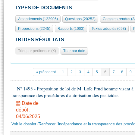
S'id
Présidence
Séance publique
Rôle et pouvoirs de l'Assemblée
Visiter l'Assemblée
TYPES DE DOCUMENTS
Fiches « Connaissance de l’Assemblée »
577 députés
Commissions et autres organes
Visite virtuelle du palais Bourbon
Amendements (122906)
Questions (20252)
Comptes-rendus (3
Organisation de l'Assemblée
Groupes politiques
Europe et International
Assister à une séance
Mot
Propositions (2245)
Rapports (1003)
Textes adoptés (693)
P
Présidence
Conférence des Présidents
Bureau
Collège des Ques
Élections législatives
Contrôle et évaluation
Accès des chercheurs à l’Assemblée
TRI DES RÉSULTATS
Congrès
Les évènements
S'inscrire
Trier par pertinence (X)
Trier par date
Pétitions
Statistiques et chiffres clés
Transparence et déontologie
Vous n'ave
Patrimoine
E
Documents de référence
« précedent
1
2
3
4
5
6
7
8
9
La Bibliothèque
( Constitution | Règlement de l'Assemblée ... )
Documents parlementaires
Les archives
N° 1495 - Proposition de loi de M. Loïc Prud'homme visant à r
Projets de loi
Contacts et plan d'accès
transparence des procédures d'autorisation des pesticides
Propositions de loi
Histoire
Photos libres de droit
Date de
Amendements
Juniors
dépôt :
Textes adoptés
04/06/2025
Anciennes législatures
Voir le dossier (Renforcer l'indépendance et la transparence des procéd
Liens vers les sites publics
Rapports d'information