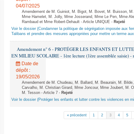
04/07/2025
Amendement de M. Guiniot, M. Bigot, M. Bovet, M. Buisson, M.
Mme Hamelet, M. Jolly, Mme Josserand, Mme Le Pen, Mme Alex
Rambaud et Mme Robert-Dehault - Article UNIQUE -
Rejeté
Voir le dossier (Condamner la politique de ségrégation imposée aux f
Talibans et prendre des mesures appropriées pour mettre un terme aux 
Amendement n° 6 - PROTÉGER LES ENFANTS ET LUT
EN MILIEU SCOLAIRE - 1ère lecture (1ère assemblée saisie) - 
Date de
dépôt :
19/05/2026
Amendement de M. Chudeau, M. Ballard, M. Beaurain, M. Bilde
Carvalho, M. Christian Girard, Mme Joncour, Mme Joubert, M. 
M. Tesson - Article 7 -
Rejeté
Voir le dossier (Protéger les enfants et lutter contre les violences en mi
« précedent
1
2
3
4
5