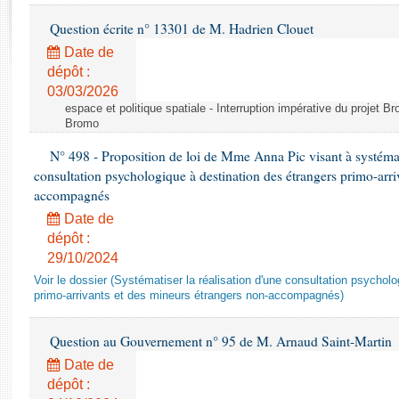
Rapports d'enquête
Question écrite n° 13301 de M. Hadrien Clouet
Rapports législatifs
Rapports sur l'application des lois
Date de
dépôt :
Baromètre de l’application des lois
03/03/2026
espace et politique spatiale - Interruption impérative du projet Br
Dossiers législatifs
Bromo
Budget et sécurité sociale
N° 498 - Proposition de loi de Mme Anna Pic visant à systémati
Questions écrites et orales
consultation psychologique à destination des étrangers primo-arri
Comptes rendus des débats
accompagnés
Date de
dépôt :
29/10/2024
Voir le dossier (Systématiser la réalisation d'une consultation psychol
primo-arrivants et des mineurs étrangers non-accompagnés)
Question au Gouvernement n° 95 de M. Arnaud Saint-Martin
Date de
dépôt :