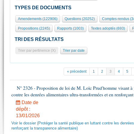
S'id
Présidence
Séance publique
Rôle et pouvoirs de l'Assemblée
Visiter l'Assemblée
TYPES DE DOCUMENTS
Fiches « Connaissance de l’Assemblée »
577 députés
Commissions et autres organes
Visite virtuelle du palais Bourbon
Amendements (122906)
Questions (20252)
Comptes-rendus (3
Organisation de l'Assemblée
Groupes politiques
Europe et International
Assister à une séance
Mot
Propositions (2245)
Rapports (1003)
Textes adoptés (693)
P
Présidence
Conférence des Présidents
Bureau
Collège des Ques
Élections législatives
Contrôle et évaluation
Accès des chercheurs à l’Assemblée
TRI DES RÉSULTATS
Congrès
Les évènements
S'inscrire
Trier par pertinence (X)
Trier par date
Pétitions
Statistiques et chiffres clés
Transparence et déontologie
Vous n'ave
Patrimoine
E
Documents de référence
« précedent
1
2
3
4
5
La Bibliothèque
( Constitution | Règlement de l'Assemblée ... )
Documents parlementaires
Les archives
N° 2326 - Proposition de loi de M. Loïc Prud'homme visant à pr
Projets de loi
Contacts et plan d'accès
contre les denrées alimentaires ultra-transformées et en renforçant
Propositions de loi
Histoire
Photos libres de droit
Date de
Amendements
Juniors
dépôt :
Textes adoptés
13/01/2026
Anciennes législatures
Voir le dossier (Protéger la santé publique en luttant contre les denrée
Liens vers les sites publics
Rapports d'information
renforçant la transparence alimentaire)