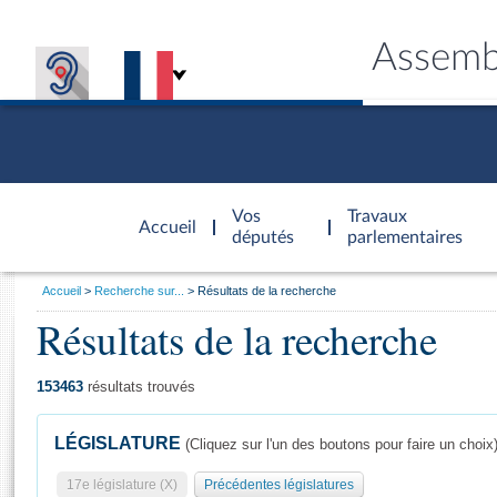
Assemb
Accèder à
la page
Vos
Travaux
Accueil
d'accueil
députés
parlementaires
Vous
Accueil
Recherche sur...
Résultats de la recherche
êtes
Résultats de la recherche
Général
ici
CONNEX
TRAVA
CONNA
DÉC
:
153463
résultats trouvés
LÉGISLATURE
(Cliquez sur l'un des boutons pour faire un choix
17e législature (X)
Précédentes législatures