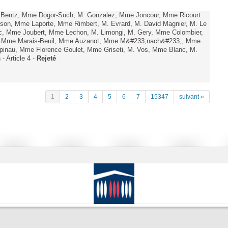
. Bentz, Mme Dogor-Such, M. Gonzalez, Mme Joncour, Mme Ricourt
Tesson, Mme Laporte, Mme Rimbert, M. Evrard, M. David Magnier, M. Le
c, Mme Joubert, Mme Lechon, M. Limongi, M. Gery, Mme Colombier,
rd, Mme Marais-Beuil, Mme Auzanot, Mme M&#233;nach&#233;, Mme
;pinau, Mme Florence Goulet, Mme Griseti, M. Vos, Mme Blanc, M.
- Article 4 -
Rejeté
1
2
3
4
5
6
7
15347
suivant »