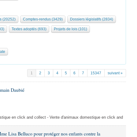
s (20252)
Comptes-rendus (3429)
Dossiers législatifs (2834)
03)
Textes adoptés (693)
Projets de lois (101)
date
1
2
3
4
5
6
7
15347
suivant »
omain Daubié
ique en click and collect - Vente d'animaux domestique en click and
me Lisa Belluco pour protéger nos enfants contre la