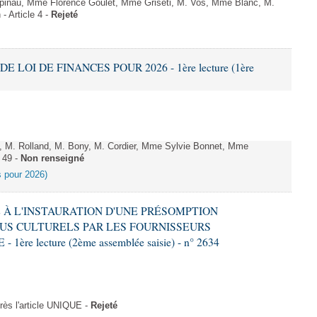
;pinau, Mme Florence Goulet, Mme Griseti, M. Vos, Mme Blanc, M.
- Article 4 -
Rejeté
DE LOI DE FINANCES POUR 2026 - 1ère lecture (1ère
 M. Rolland, M. Bony, M. Cordier, Mme Sylvie Bonnet, Mme
 49 -
Non renseigné
es pour 2026)
VE À L'INSTAURATION D'UNE PRÉSOMPTION
US CULTURELS PAR LES FOURNISSEURS
re lecture (2ème assemblée saisie) - n° 2634
ès l'article UNIQUE -
Rejeté