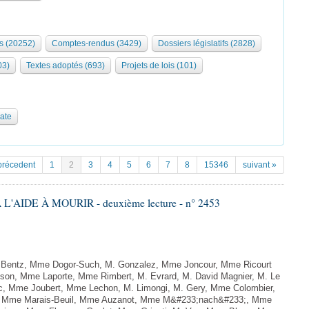
s (20252)
Comptes-rendus (3429)
Dossiers législatifs (2828)
03)
Textes adoptés (693)
Projets de lois (101)
date
précedent
1
2
3
4
5
6
7
8
15346
suivant »
L'AIDE À MOURIR - deuxième lecture - n° 2453
. Bentz, Mme Dogor-Such, M. Gonzalez, Mme Joncour, Mme Ricourt
Tesson, Mme Laporte, Mme Rimbert, M. Evrard, M. David Magnier, M. Le
c, Mme Joubert, Mme Lechon, M. Limongi, M. Gery, Mme Colombier,
rd, Mme Marais-Beuil, Mme Auzanot, Mme M&#233;nach&#233;, Mme