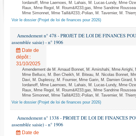
Rapports d'enquête
Iordanoff, Mme Laernoes, M. Lahais, M. Lucas-Lundy, Mme Oz
Raux, Mme Regol, M. Roum&#233;gas, Mme Sandrine Rousseau
Rapports législatifs
Mme Simonnet, Mme Taill&#233;-Polian, M. Tavernier, M. Thierry
Rapports sur l'application des lois
Voir le dossier (Projet de loi de finances pour 2026)
Baromètre de l’application des lois
Amendement n° 478 - PROJET DE LOI DE FINANCES POUR 20
assemblée saisie) - n° 1906
Dossiers législatifs
Budget et sécurité sociale
Date de
dépôt :
Questions écrites et orales
31/10/2025
Comptes rendus des débats
Amendement de M. Arnaud Bonnet, M. Amirshahi, Mme Arrighi, 
Mme Belluco, M. Ben Cheikh, M. Biteau, M. Nicolas Bonnet, Mm
Davi, M. Duplessy, M. Fournier, Mme Garin, M. Damien Girard,
Iordanoff, Mme Laernoes, M. Lahais, M. Lucas-Lundy, Mme Oz
Raux, Mme Regol, M. Roum&#233;gas, Mme Sandrine Rousseau
Mme Simonnet, Mme Taill&#233;-Polian, M. Tavernier, M. Thierry
Voir le dossier (Projet de loi de finances pour 2026)
Amendement n° 1338 - PROJET DE LOI DE FINANCES POUR 2
assemblée saisie) - n° 1906
Date de