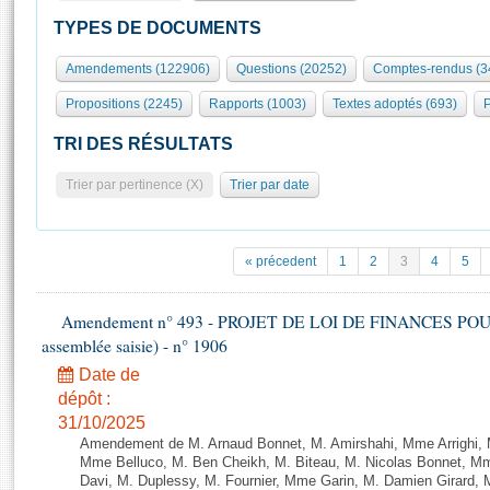
S'id
Présidence
Séance publique
Rôle et pouvoirs de l'Assemblée
Visiter l'Assemblée
TYPES DE DOCUMENTS
Fiches « Connaissance de l’Assemblée »
577 députés
Commissions et autres organes
Visite virtuelle du palais Bourbon
Amendements (122906)
Questions (20252)
Comptes-rendus (3
Organisation de l'Assemblée
Groupes politiques
Europe et International
Assister à une séance
Mot
Propositions (2245)
Rapports (1003)
Textes adoptés (693)
P
Présidence
Conférence des Présidents
Bureau
Collège des Ques
Élections législatives
Contrôle et évaluation
Accès des chercheurs à l’Assemblée
TRI DES RÉSULTATS
Congrès
Les évènements
S'inscrire
Trier par pertinence (X)
Trier par date
Pétitions
Statistiques et chiffres clés
Transparence et déontologie
Vous n'ave
Patrimoine
E
Documents de référence
« précedent
1
2
3
4
5
La Bibliothèque
( Constitution | Règlement de l'Assemblée ... )
Documents parlementaires
Les archives
Amendement n° 493 - PROJET DE LOI DE FINANCES POUR 20
Projets de loi
Contacts et plan d'accès
assemblée saisie) - n° 1906
Propositions de loi
Histoire
Photos libres de droit
Date de
Amendements
Juniors
dépôt :
Textes adoptés
31/10/2025
Anciennes législatures
Amendement de M. Arnaud Bonnet, M. Amirshahi, Mme Arrighi, 
Liens vers les sites publics
Mme Belluco, M. Ben Cheikh, M. Biteau, M. Nicolas Bonnet, Mm
Rapports d'information
Davi, M. Duplessy, M. Fournier, Mme Garin, M. Damien Girard,