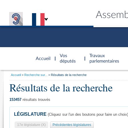
Assemb
Accèder à
la page
Vos
Travaux
Accueil
d'accueil
députés
parlementaires
Vous
Accueil
Recherche sur...
Résultats de la recherche
êtes
Résultats de la recherche
Général
ici
CONNEX
TRAVA
CONNA
DÉC
:
153457
résultats trouvés
LÉGISLATURE
(Cliquez sur l'un des boutons pour faire un choix
17e législature (X)
Précédentes législatures