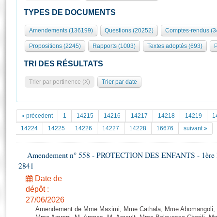
S'id
Présidence
Séance publique
Rôle et pouvoirs de l'Assemblée
Visiter l'Assemblée
TYPES DE DOCUMENTS
Fiches « Connaissance de l’Assemblée »
577 députés
Commissions et autres organes
Visite virtuelle du palais Bourbon
Amendements (136199)
Questions (20252)
Comptes-rendus (3
Organisation de l'Assemblée
Groupes politiques
Europe et International
Assister à une séance
Mot
Propositions (2245)
Rapports (1003)
Textes adoptés (693)
P
Présidence
Conférence des Présidents
Bureau
Collège des Ques
Élections législatives
Contrôle et évaluation
Accès des chercheurs à l’Assemblée
TRI DES RÉSULTATS
Congrès
Les évènements
S'inscrire
Trier par pertinence (X)
Trier par date
Pétitions
Statistiques et chiffres clés
Transparence et déontologie
Vous n'ave
Patrimoine
E
Documents de référence
« précedent
1
14215
14216
14217
14218
14219
1
La Bibliothèque
( Constitution | Règlement de l'Assemblée ... )
Documents parlementaires
14224
14225
14226
14227
14228
16676
suivant »
Les archives
Projets de loi
Contacts et plan d'accès
Amendement n° 558 - PROTECTION DES ENFANTS - 1ère lectu
Propositions de loi
Histoire
2841
Photos libres de droit
Amendements
Juniors
Date de
Textes adoptés
Anciennes législatures
dépôt :
27/06/2026
Liens vers les sites publics
Rapports d'information
Amendement de Mme Maximi, Mme Cathala, Mme Abomangoli, M