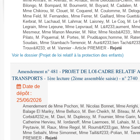
Mme Amrani, M. Arenas, M. Arnault, Mme Belouassa-Cherifi, Mme
Rapports d'enquête
Bilongo, M. Bompard, M. Boumertit, M. Boyard, M. Cadalen, M. 
Rapports législatifs
Mme Chikirou, M. Clouet, M. Coquerel, M. Coulomme, M. Delog
Mme Feld, M. Fernandes, Mme Ferrer, M. Gaillard, Mme Guet
Rapports sur l'application des lois
Kerbrat, M. Lachaud, M. Lahmar, M. Laisney, M. Le Coq, M. Le
Baromètre de l’application des lois
Legrain, Mme Lejeune, Mme Lepvraud, M. L&#233;aument, Mme
Mesmeur, Mme Manon Meunier, M. Nilor, Mme Nosb&#233;, Mm
Pilato, M. Piquemal, M. Portes, M. Prud&apos;homme, M. Raten
Dossiers législatifs
Soudais, Mme Stambach-Terrenoir, M. Aur&#233;lien Tach&#233
Trouv&#233; et M. Vannier - Article PREMIER -
Rejeté
Budget et sécurité sociale
Voir le dossier (Projet de loi relatif à la protection des enfants)
Questions écrites et orales
Comptes rendus des débats
Amendement n° 481 - PROJET DE LOI-CADRE RELATI
TRANSPORTS - 1ère lecture (2ème assemblée saisie) - n° 2740
Date de
dépôt :
25/06/2026
Amendement de Mme Pochon, M. Nicolas Bonnet, Mme Arrighi,
Balage El Mariky, Mme Belluco, M. Ben Cheikh, M. Biteau, M. 
Corbi&#232;re, M. Davi, M. Duplessy, M. Fournier, Mme Garin,
Catherine Hervieu, M. Iordanoff, Mme Laernoes, M. Lahais, M.
Peytavie, M. Raux, Mme Regol, M. Roum&#233;gas, Mme Sandr
Mme Sebaihi, Mme Simonnet, Mme Taill&#233;-Polian, M. Taverni
PREMIER -
Rejeté