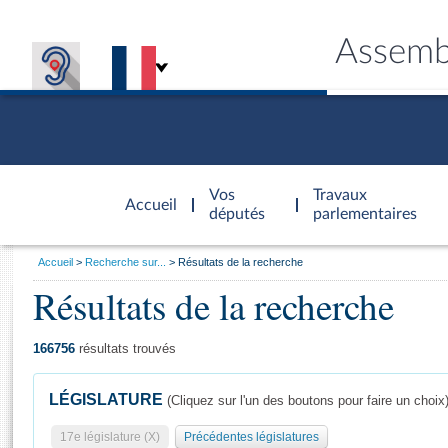
Assemb
Accèder à
la page
Vos
Travaux
Accueil
d'accueil
députés
parlementaires
Vous
Accueil
Recherche sur...
Résultats de la recherche
êtes
Résultats de la recherche
Général
ici
CONNEX
TRAVA
CONNA
DÉC
:
166756
résultats trouvés
LÉGISLATURE
(Cliquez sur l'un des boutons pour faire un choix
17e législature (X)
Précédentes législatures