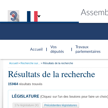
Assemb
Accèder à
la page
Vos
Travaux
Accueil
d'accueil
députés
parlementaires
Vous
Accueil
Recherche sur...
Résultats de la recherche
êtes
Résultats de la recherche
Général
ici
CONNEX
TRAVA
CONNA
DÉC
:
153464
résultats trouvés
LÉGISLATURE
(Cliquez sur l'un des boutons pour faire un choix
17e législature (X)
Précédentes législatures