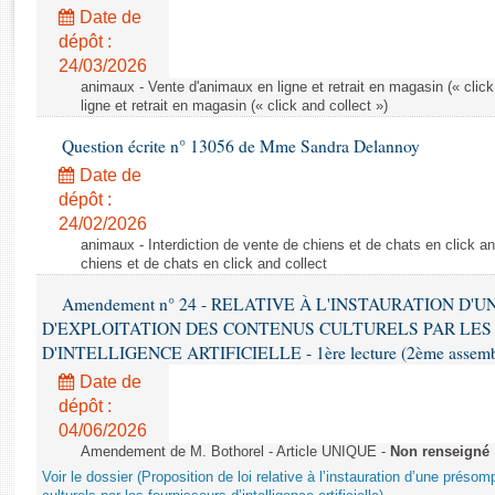
Rapports d'enquête
Date de
Rapports législatifs
dépôt :
Rapports sur l'application des lois
24/03/2026
Baromètre de l’application des lois
animaux - Vente d'animaux en ligne et retrait en magasin (« click
ligne et retrait en magasin (« click and collect »)
Question écrite n° 13056 de Mme Sandra Delannoy
Dossiers législatifs
Date de
Budget et sécurité sociale
dépôt :
Questions écrites et orales
24/02/2026
Comptes rendus des débats
animaux - Interdiction de vente de chiens et de chats en click and
chiens et de chats en click and collect
Amendement n° 24 - RELATIVE À L'INSTAURATION D'
D'EXPLOITATION DES CONTENUS CULTURELS PAR LES
D'INTELLIGENCE ARTIFICIELLE - 1ère lecture (2ème assemblé
Date de
dépôt :
04/06/2026
Amendement de M. Bothorel - Article UNIQUE -
Non renseigné
Voir le dossier (Proposition de loi relative à l’instauration d’une présom