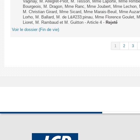
Vaginay, M. Allegret-Pilot, M. Tesson, Mme Laporte, Mme Rimbe
Bourgeois, M. Dragon, Mme Ranc, Mme Joubert, Mme Lechon, M
M. Christian Girard, Mme Sicard, Mme Marais-Beuil, Mme Au
Lorho, M. Ballard, M. de L&#233;pinau, Mme Florence Goulet, 
Lioret, M. Rambaud et M. Guitton - Article 4 -
Rejeté
Voir le dossier (Fin de vie)
1
2
3