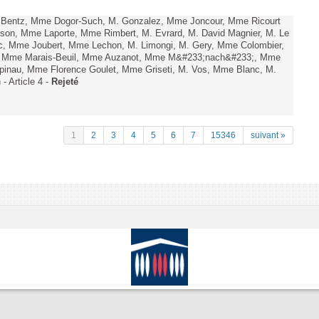
. Bentz, Mme Dogor-Such, M. Gonzalez, Mme Joncour, Mme Ricourt
Tesson, Mme Laporte, Mme Rimbert, M. Evrard, M. David Magnier, M. Le
c, Mme Joubert, Mme Lechon, M. Limongi, M. Gery, Mme Colombier,
rd, Mme Marais-Beuil, Mme Auzanot, Mme M&#233;nach&#233;, Mme
;pinau, Mme Florence Goulet, Mme Griseti, M. Vos, Mme Blanc, M.
- Article 4 -
Rejeté
1
2
3
4
5
6
7
15346
suivant »