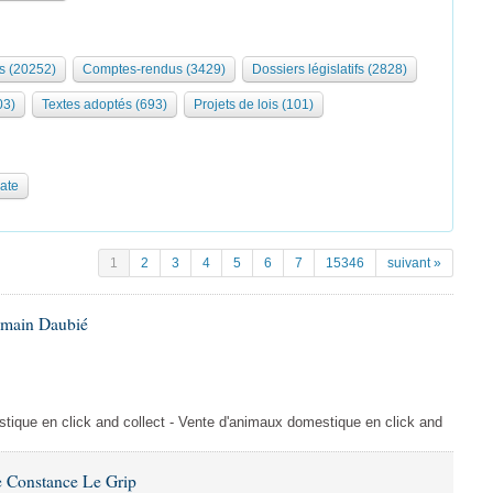
s (20252)
Comptes-rendus (3429)
Dossiers législatifs (2828)
03)
Textes adoptés (693)
Projets de lois (101)
date
1
2
3
4
5
6
7
15346
suivant »
omain Daubié
ique en click and collect - Vente d'animaux domestique en click and
 Constance Le Grip