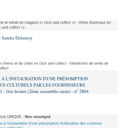
e et retrait en magasin (« click and collect ») - Vente d'animaux en
k and collect »)
e Sandra Delannoy
 chiens et de chats en click and collect - Interdiction de vente de
ollect
VE À L'INSTAURATION D'UNE PRÉSOMPTION
US CULTURELS PAR LES FOURNISSEURS
re lecture (2ème assemblée saisie) - n° 2864
ticle UNIQUE -
Non renseigné
ive à l’instauration d’une présomption d’utilisation des contenus