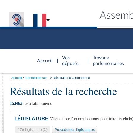
Assemb
Accèder à
la page
Vos
Travaux
Accueil
d'accueil
députés
parlementaires
Vous
Accueil
Recherche sur...
Résultats de la recherche
êtes
Résultats de la recherche
Général
ici
CONNEX
TRAVA
CONNA
DÉC
:
153463
résultats trouvés
LÉGISLATURE
(Cliquez sur l'un des boutons pour faire un choix
17e législature (X)
Précédentes législatures