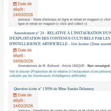
Rapports d'enquête
Date de
Rapports législatifs
dépôt :
Rapports sur l'application des lois
24/03/2026
Baromètre de l’application des lois
animaux - Vente d'animaux en ligne et retrait en magasin (« click
ligne et retrait en magasin (« click and collect »)
Amendement n° 24 - RELATIVE À L'INSTAURATION D'
Dossiers législatifs
D'EXPLOITATION DES CONTENUS CULTURELS PAR LES
Budget et sécurité sociale
D'INTELLIGENCE ARTIFICIELLE - 1ère lecture (2ème assemblé
Questions écrites et orales
Date de
Comptes rendus des débats
dépôt :
04/06/2026
Amendement de M. Bothorel - Article UNIQUE -
Non renseigné
Voir le dossier (Proposition de loi relative à l’instauration d’une présom
culturels par les fournisseurs d’intelligence artificielle)
Question écrite n° 13056 de Mme Sandra Delannoy
Date de
dépôt :
24/02/2026
animaux - Interdiction de vente de chiens et de chats en click and