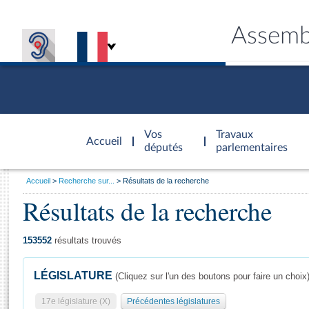
Assemb
Accèder à
la page
Vos
Travaux
Accueil
d'accueil
députés
parlementaires
Vous
Accueil
Recherche sur...
Résultats de la recherche
êtes
Résultats de la recherche
Général
ici
CONNEX
TRAVA
CONNA
DÉC
:
153552
résultats trouvés
LÉGISLATURE
(Cliquez sur l'un des boutons pour faire un choix
17e législature (X)
Précédentes législatures