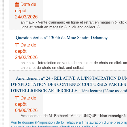
Rapports d'enquête
Date de
Rapports législatifs
dépôt :
Rapports sur l'application des lois
24/03/2026
Baromètre de l’application des lois
animaux - Vente d'animaux en ligne et retrait en magasin (« click
ligne et retrait en magasin (« click and collect »)
Question écrite n° 13056 de Mme Sandra Delannoy
Dossiers législatifs
Date de
Budget et sécurité sociale
dépôt :
Questions écrites et orales
24/02/2026
Comptes rendus des débats
animaux - Interdiction de vente de chiens et de chats en click and
chiens et de chats en click and collect
Amendement n° 24 - RELATIVE À L'INSTAURATION D'
D'EXPLOITATION DES CONTENUS CULTURELS PAR LES
D'INTELLIGENCE ARTIFICIELLE - 1ère lecture (2ème assemblé
Date de
dépôt :
04/06/2026
Amendement de M. Bothorel - Article UNIQUE -
Non renseigné
Voir le dossier (Proposition de loi relative à l’instauration d’une présom