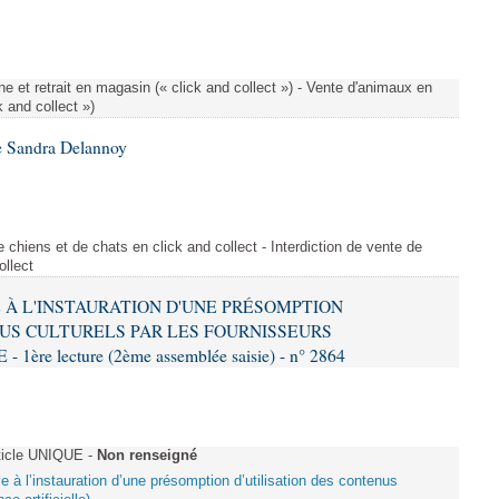
e et retrait en magasin (« click and collect ») - Vente d'animaux en
k and collect »)
e Sandra Delannoy
 chiens et de chats en click and collect - Interdiction de vente de
ollect
VE À L'INSTAURATION D'UNE PRÉSOMPTION
US CULTURELS PAR LES FOURNISSEURS
re lecture (2ème assemblée saisie) - n° 2864
ticle UNIQUE -
Non renseigné
ive à l’instauration d’une présomption d’utilisation des contenus