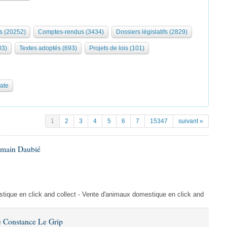
s (20252)
Comptes-rendus (3434)
Dossiers législatifs (2829)
03)
Textes adoptés (693)
Projets de lois (101)
date
1
2
3
4
5
6
7
15347
suivant »
omain Daubié
ique en click and collect - Vente d'animaux domestique en click and
 Constance Le Grip