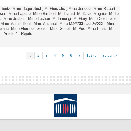
. Bentz, Mme Dogor-Such, M. Gonzalez, Mme Joncour, Mme Ricourt
Tesson, Mme Laporte, Mme Rimbert, M. Evrard, M. David Magnier, M. Le
c, Mme Joubert, Mme Lechon, M. Limongi, M. Gery, Mme Colombier,
rd, Mme Marais-Beuil, Mme Auzanot, Mme M&#233;nach&#233;, Mme
;pinau, Mme Florence Goulet, Mme Griseti, M. Vos, Mme Blanc, M.
- Article 4 -
Rejeté
1
2
3
4
5
6
7
15347
suivant »