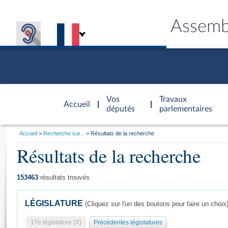
Assemb
Accèder à
la page
Vos
Travaux
Accueil
d'accueil
députés
parlementaires
Vous
Accueil
Recherche sur...
Résultats de la recherche
êtes
Résultats de la recherche
Général
ici
CONNEX
TRAVA
CONNA
DÉC
:
153463
résultats trouvés
LÉGISLATURE
(Cliquez sur l'un des boutons pour faire un choix
17e législature (X)
Précédentes législatures