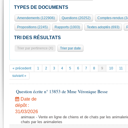
S'id
Présidence
Séance publique
Rôle et pouvoirs de l'Assemblée
Visiter l'Assemblée
TYPES DE DOCUMENTS
Fiches « Connaissance de l’Assemblée »
577 députés
Commissions et autres organes
Visite virtuelle du palais Bourbon
Amendements (122906)
Questions (20252)
Comptes-rendus (3
Organisation de l'Assemblée
Groupes politiques
Europe et International
Assister à une séance
Mot
Propositions (2245)
Rapports (1003)
Textes adoptés (693)
P
Présidence
Conférence des Présidents
Bureau
Collège des Ques
Élections législatives
Contrôle et évaluation
Accès des chercheurs à l’Assemblée
TRI DES RÉSULTATS
Congrès
Les évènements
S'inscrire
Trier par pertinence (X)
Trier par date
Pétitions
Statistiques et chiffres clés
Transparence et déontologie
Vous n'ave
Patrimoine
E
Documents de référence
« précedent
1
2
3
4
5
6
7
8
9
10
11
La Bibliothèque
( Constitution | Règlement de l'Assemblée ... )
Documents parlementaires
suivant »
Les archives
Projets de loi
Contacts et plan d'accès
Question écrite n° 13853 de Mme Véronique Besse
Propositions de loi
Histoire
Photos libres de droit
Amendements
Date de
Juniors
dépôt :
Textes adoptés
Anciennes législatures
31/03/2026
animaux - Vente en ligne de chiens et de chats par les animaleri
Liens vers les sites publics
Rapports d'information
chats par les animaleries