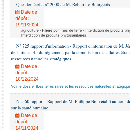
Rapports d'enquête
Question écrite n° 2000 de M. Robert Le Bourgeois
Rapports législatifs
Date de
Rapports sur l'application des lois
dépôt :
Baromètre de l’application des lois
19/11/2024
agriculture - Filière pommes de terre - Interdiction de produits ph
Interdiction de produits phytosanitaires
Dossiers législatifs
N° 725 rapport d'information - Rapport d'information de M. J
Budget et sécurité sociale
de l'article 145 du règlement, par la commission des affaires étrangè
Questions écrites et orales
ressources naturelles stratégiques
Comptes rendus des débats
Date de
dépôt :
18/12/2024
Voir le dossier (Les terres rares et les ressources naturelles stratégiqu
N° 560 rapport - Rapport de M. Philippe Bolo établi au nom de 
sur la santé humaine
Date de
dépôt :
14/11/2024