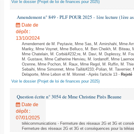
Voir le dossier (Projet de loi de finances pour 2025)
Amendement n° 849 - PLF POUR 2025 - 1ère lecture (1ère ass
Date de
dépôt :
13/10/2024
Amendement de M. Peytavie, Mme Sas, M. Amirshahi, Mme Arri
Mariky, Mme Voynet, Mme Belluco, M. Ben Cheikh, M. Biteau, M
Mme Chatelain, M. Corbi&#232;re, M. Davi, M. Duplessy, M. Fou
M. Gustave, Mme Catherine Hervieu, M. Iordanoff, Mme Laerno
Ozenne, Mme Pochon, M. Raux, Mme Regol, M. Ruffin, M. Thi
Sebaihi, Mme Simonnet, Mme Taill&#233;-Polian, M. Tavernier,
Delaporte, Mme Lebon et M. Monnet - Après l'article 13 -
Rejeté
Voir le dossier (Projet de loi de finances pour 2025)
Question écrite n° 3054 de Mme Christine Pirès Beaune
Date de
dépôt :
07/01/2025
télécommunications - Fermeture des réseaux 2G et 3G et conséq
Fermeture des réseaux 2G et 3G et conséquences pour la téléa