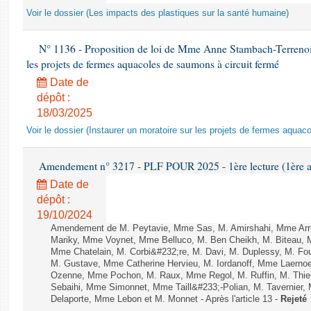
Voir le dossier (Les impacts des plastiques sur la santé humaine)
N° 1136 - Proposition de loi de Mme Anne Stambach-Terrenoir 
les projets de fermes aquacoles de saumons à circuit fermé
Date de
dépôt :
18/03/2025
Voir le dossier (Instaurer un moratoire sur les projets de fermes aquac
Amendement n° 3217 - PLF POUR 2025 - 1ère lecture (1ère as
Date de
dépôt :
19/10/2024
Amendement de M. Peytavie, Mme Sas, M. Amirshahi, Mme Arri
Mariky, Mme Voynet, Mme Belluco, M. Ben Cheikh, M. Biteau, M
Mme Chatelain, M. Corbi&#232;re, M. Davi, M. Duplessy, M. Fou
M. Gustave, Mme Catherine Hervieu, M. Iordanoff, Mme Laerno
Ozenne, Mme Pochon, M. Raux, Mme Regol, M. Ruffin, M. Thi
Sebaihi, Mme Simonnet, Mme Taill&#233;-Polian, M. Tavernier,
Delaporte, Mme Lebon et M. Monnet - Après l'article 13 -
Rejeté