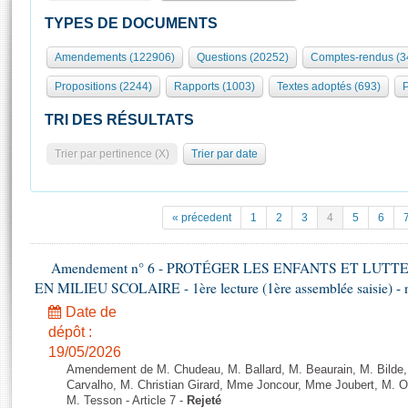
S'id
Présidence
Séance publique
Rôle et pouvoirs de l'Assemblée
Visiter l'Assemblée
TYPES DE DOCUMENTS
Fiches « Connaissance de l’Assemblée »
577 députés
Commissions et autres organes
Visite virtuelle du palais Bourbon
Amendements (122906)
Questions (20252)
Comptes-rendus (3
Organisation de l'Assemblée
Groupes politiques
Europe et International
Assister à une séance
Mot
Propositions (2244)
Rapports (1003)
Textes adoptés (693)
P
Présidence
Conférence des Présidents
Bureau
Collège des Ques
Élections législatives
Contrôle et évaluation
Accès des chercheurs à l’Assemblée
TRI DES RÉSULTATS
Congrès
Les évènements
S'inscrire
Trier par pertinence (X)
Trier par date
Pétitions
Statistiques et chiffres clés
Transparence et déontologie
Vous n'ave
Patrimoine
E
Documents de référence
« précedent
1
2
3
4
5
6
La Bibliothèque
( Constitution | Règlement de l'Assemblée ... )
Documents parlementaires
Les archives
Amendement n° 6 - PROTÉGER LES ENFANTS ET LUT
Projets de loi
Contacts et plan d'accès
EN MILIEU SCOLAIRE - 1ère lecture (1ère assemblée saisie) - 
Propositions de loi
Histoire
Photos libres de droit
Date de
Amendements
Juniors
dépôt :
Textes adoptés
19/05/2026
Anciennes législatures
Amendement de M. Chudeau, M. Ballard, M. Beaurain, M. Bilde
Liens vers les sites publics
Carvalho, M. Christian Girard, Mme Joncour, Mme Joubert, M. 
Rapports d'information
M. Tesson - Article 7 -
Rejeté