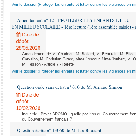
Rapports d'enquête
Voir le dossier (Protéger les enfants et lutter contre les violences en mi
Rapports législatifs
Rapports sur l'application des lois
Amendement n° 12 - PROTÉGER LES ENFANTS ET LU
Baromètre de l’application des lois
EN MILIEU SCOLAIRE - 1ère lecture (1ère assemblée saisie) - 
Date de
dépôt :
Dossiers législatifs
28/05/2026
Budget et sécurité sociale
Amendement de M. Chudeau, M. Ballard, M. Beaurain, M. Bilde
Questions écrites et orales
Carvalho, M. Christian Girard, Mme Joncour, Mme Joubert, M. 
Comptes rendus des débats
M. Tesson - Article 7 -
Rejeté
Voir le dossier (Protéger les enfants et lutter contre les violences en mi
Question orale sans débat n° 616 de M. Arnaud Simion
Date de
dépôt :
10/02/2026
industrie - Projet BROMO : quelle position du Gouvernement fran
du Gouvernement français ?
Question écrite n° 13060 de M. Ian Boucard