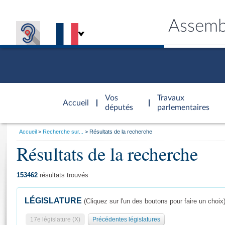
Assemb
Accèder à
la page
Vos
Travaux
Accueil
d'accueil
députés
parlementaires
Vous
Accueil
Recherche sur...
Résultats de la recherche
êtes
Résultats de la recherche
Général
ici
CONNEX
TRAVA
CONNA
DÉC
:
153462
résultats trouvés
LÉGISLATURE
(Cliquez sur l'un des boutons pour faire un choix
17e législature (X)
Précédentes législatures