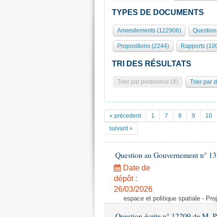
TYPES DE DOCUMENTS
Amendements (122906)
Question
Propositions (2244)
Rapports (10
TRI DES RÉSULTATS
Trier par pertinence (X)
Trier par 
« précedent
1
7
8
9
10
suivant »
Question au Gouvernement n° 13
Date de
dépôt :
26/03/2026
espace et politique spatiale - Pr
Question écrite n° 12209 de M. 