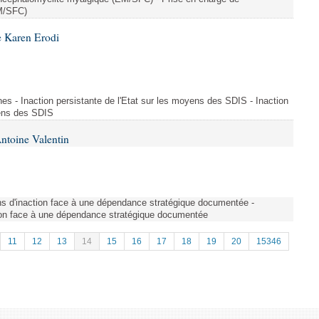
EM/SFC)
e Karen Erodi
es - Inaction persistante de l'Etat sur les moyens des SDIS - Inaction
yens des SDIS
ntoine Valentin
ns d'inaction face à une dépendance stratégique documentée -
tion face à une dépendance stratégique documentée
11
12
13
14
15
16
17
18
19
20
15346