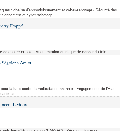
ctiques : chaîne d'approvisionnement et cyber-sabotage - Sécurité des
ovisionnement et cyber-sabotage
ierry Frappé
e de cancer du foie - Augmentation du risque de cancer du foie
e Ségolène Amiot
pour la lutte contre la maltraitance animale - Engagements de l'État
ce animale
Vincent Ledoux
encéphalomyélite myalgique (EM/SFC) - Prise en charge de