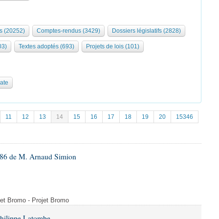
s (20252)
Comptes-rendus (3429)
Dossiers législatifs (2828)
03)
Textes adoptés (693)
Projets de lois (101)
date
11
12
13
14
15
16
17
18
19
20
15346
86 de M. Arnaud Simion
ojet Bromo - Projet Bromo
Philippe Latombe