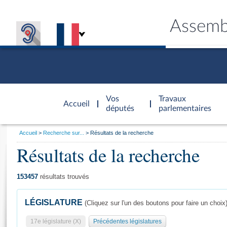
Assemb
Accèder à
la page
Vos
Travaux
Accueil
d'accueil
députés
parlementaires
Vous
Accueil
Recherche sur...
Résultats de la recherche
êtes
Résultats de la recherche
Général
ici
CONNEX
TRAVA
CONNA
DÉC
:
153457
résultats trouvés
LÉGISLATURE
(Cliquez sur l'un des boutons pour faire un choix
17e législature (X)
Précédentes législatures