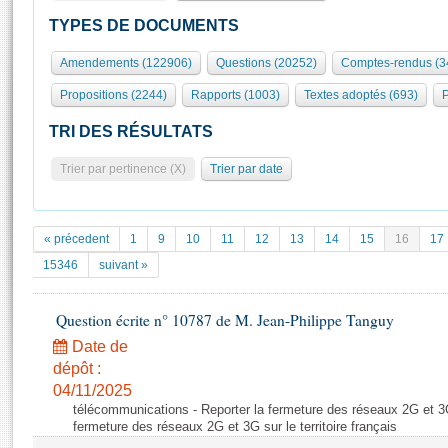
S'id
Présidence
Séance publique
Rôle et pouvoirs de l'Assemblée
Visiter l'Assemblée
TYPES DE DOCUMENTS
Fiches « Connaissance de l’Assemblée »
577 députés
Commissions et autres organes
Visite virtuelle du palais Bourbon
Amendements (122906)
Questions (20252)
Comptes-rendus (3
Organisation de l'Assemblée
Groupes politiques
Europe et International
Assister à une séance
Mot
Propositions (2244)
Rapports (1003)
Textes adoptés (693)
P
Présidence
Conférence des Présidents
Bureau
Collège des Ques
Élections législatives
Contrôle et évaluation
Accès des chercheurs à l’Assemblée
TRI DES RÉSULTATS
Congrès
Les évènements
S'inscrire
Trier par pertinence (X)
Trier par date
Pétitions
Statistiques et chiffres clés
Transparence et déontologie
Vous n'ave
Patrimoine
E
Documents de référence
« précedent
1
9
10
11
12
13
14
15
16
17
La Bibliothèque
( Constitution | Règlement de l'Assemblée ... )
Documents parlementaires
15346
suivant »
Les archives
Projets de loi
Contacts et plan d'accès
Question écrite n° 10787 de M. Jean-Philippe Tanguy
Propositions de loi
Histoire
Photos libres de droit
Amendements
Date de
Juniors
dépôt :
Textes adoptés
Anciennes législatures
04/11/2025
télécommunications - Reporter la fermeture des réseaux 2G et 3G s
Liens vers les sites publics
Rapports d'information
fermeture des réseaux 2G et 3G sur le territoire français