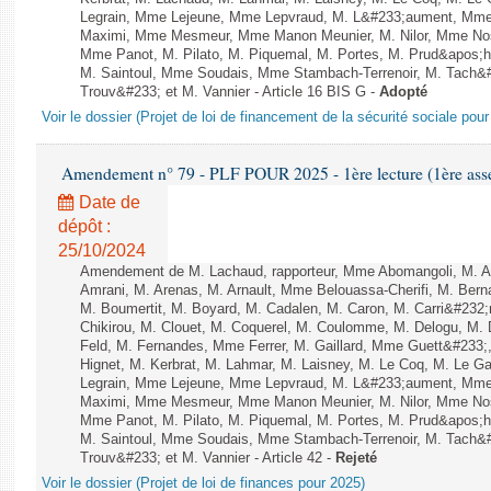
Legrain, Mme Lejeune, Mme Lepvraud, M. L&#233;aument, Mme
Maximi, Mme Mesmeur, Mme Manon Meunier, M. Nilor, Mme N
Mme Panot, M. Pilato, M. Piquemal, M. Portes, M. Prud&apos;h
M. Saintoul, Mme Soudais, Mme Stambach-Terrenoir, M. Tach&
Trouv&#233; et M. Vannier - Article 16 BIS G -
Adopté
Voir le dossier (Projet de loi de financement de la sécurité sociale pou
Amendement n° 79 - PLF POUR 2025 - 1ère lecture (1ère assem
Date de
dépôt :
25/10/2024
Amendement de M. Lachaud, rapporteur, Mme Abomangoli, M. 
Amrani, M. Arenas, M. Arnault, Mme Belouassa-Cherifi, M. Bern
M. Boumertit, M. Boyard, M. Cadalen, M. Caron, M. Carri&#232
Chikirou, M. Clouet, M. Coquerel, M. Coulomme, M. Delogu, M
Feld, M. Fernandes, Mme Ferrer, M. Gaillard, Mme Guett&#23
Hignet, M. Kerbrat, M. Lahmar, M. Laisney, M. Le Coq, M. Le 
Legrain, Mme Lejeune, Mme Lepvraud, M. L&#233;aument, Mme
Maximi, Mme Mesmeur, Mme Manon Meunier, M. Nilor, Mme N
Mme Panot, M. Pilato, M. Piquemal, M. Portes, M. Prud&apos;h
M. Saintoul, Mme Soudais, Mme Stambach-Terrenoir, M. Tach&
Trouv&#233; et M. Vannier - Article 42 -
Rejeté
Voir le dossier (Projet de loi de finances pour 2025)