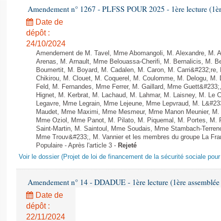
Amendement n° 1267 - PLFSS POUR 2025 - 1ère lecture (1ère 
Date de
dépôt :
24/10/2024
Amendement de M. Tavel, Mme Abomangoli, M. Alexandre, M. 
Arenas, M. Arnault, Mme Belouassa-Cherifi, M. Bernalicis, M. 
Boumertit, M. Boyard, M. Cadalen, M. Caron, M. Carri&#232;re
Chikirou, M. Clouet, M. Coquerel, M. Coulomme, M. Delogu, M
Feld, M. Fernandes, Mme Ferrer, M. Gaillard, Mme Guett&#23
Hignet, M. Kerbrat, M. Lachaud, M. Lahmar, M. Laisney, M. Le 
Legavre, Mme Legrain, Mme Lejeune, Mme Lepvraud, M. L&#233
Maudet, Mme Maximi, Mme Mesmeur, Mme Manon Meunier, M. 
Mme Oziol, Mme Panot, M. Pilato, M. Piquemal, M. Portes, M
Saint-Martin, M. Saintoul, Mme Soudais, Mme Stambach-Terreno
Mme Trouv&#233;, M. Vannier et les membres du groupe La Fra
Populaire - Après l'article 3 -
Rejeté
Voir le dossier (Projet de loi de financement de la sécurité sociale pou
Amendement n° 14 - DDADUE - 1ère lecture (1ère assemblée s
Date de
dépôt :
22/11/2024