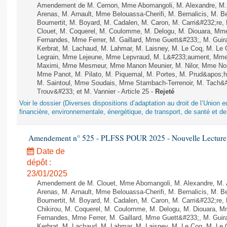
Amendement de M. Cernon, Mme Abomangoli, M. Alexandre, M
Arenas, M. Arnault, Mme Belouassa-Cherifi, M. Bernalicis, M. 
Boumertit, M. Boyard, M. Cadalen, M. Caron, M. Carri&#232;re
Clouet, M. Coquerel, M. Coulomme, M. Delogu, M. Diouara, Mm
Fernandes, Mme Ferrer, M. Gaillard, Mme Guett&#233;, M. Gu
Kerbrat, M. Lachaud, M. Lahmar, M. Laisney, M. Le Coq, M. Le
Legrain, Mme Lejeune, Mme Lepvraud, M. L&#233;aument, Mme
Maximi, Mme Mesmeur, Mme Manon Meunier, M. Nilor, Mme N
Mme Panot, M. Pilato, M. Piquemal, M. Portes, M. Prud&apos;h
M. Saintoul, Mme Soudais, Mme Stambach-Terrenoir, M. Tach&
Trouv&#233; et M. Vannier - Article 25 -
Rejeté
Voir le dossier (Diverses dispositions d’adaptation au droit de l’Unio
financière, environnementale, énergétique, de transport, de santé et de
Amendement n° 525 - PLFSS POUR 2025 - Nouvelle Lecture 
Date de
dépôt :
23/01/2025
Amendement de M. Clouet, Mme Abomangoli, M. Alexandre, M.
Arenas, M. Arnault, Mme Belouassa-Cherifi, M. Bernalicis, M. 
Boumertit, M. Boyard, M. Cadalen, M. Caron, M. Carri&#232;re
Chikirou, M. Coquerel, M. Coulomme, M. Delogu, M. Diouara, 
Fernandes, Mme Ferrer, M. Gaillard, Mme Guett&#233;, M. Gu
Kerbrat, M. Lachaud, M. Lahmar, M. Laisney, M. Le Coq, M. Le