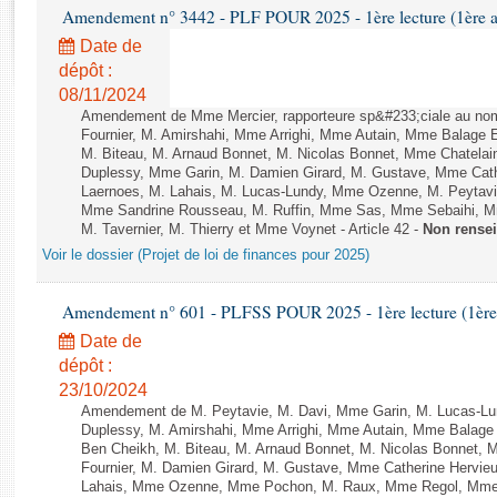
Rapports d'enquête
Amendement n° 3442 - PLF POUR 2025 - 1ère lecture (1ère as
Rapports législatifs
Date de
Rapports sur l'application des lois
dépôt :
Baromètre de l’application des lois
08/11/2024
Amendement de Mme Mercier, rapporteure sp&#233;ciale au nom
Fournier, M. Amirshahi, Mme Arrighi, Mme Autain, Mme Balage 
Dossiers législatifs
M. Biteau, M. Arnaud Bonnet, M. Nicolas Bonnet, Mme Chatelain
Duplessy, Mme Garin, M. Damien Girard, M. Gustave, Mme Cath
Budget et sécurité sociale
Laernoes, M. Lahais, M. Lucas-Lundy, Mme Ozenne, M. Peyta
Questions écrites et orales
Mme Sandrine Rousseau, M. Ruffin, Mme Sas, Mme Sebaihi, Mm
M. Tavernier, M. Thierry et Mme Voynet - Article 42 -
Non rense
Comptes rendus des débats
Voir le dossier (Projet de loi de finances pour 2025)
Amendement n° 601 - PLFSS POUR 2025 - 1ère lecture (1ère a
Date de
dépôt :
23/10/2024
Amendement de M. Peytavie, M. Davi, Mme Garin, M. Lucas-L
Duplessy, M. Amirshahi, Mme Arrighi, Mme Autain, Mme Balage 
Ben Cheikh, M. Biteau, M. Arnaud Bonnet, M. Nicolas Bonnet, 
Fournier, M. Damien Girard, M. Gustave, Mme Catherine Hervieu
Lahais, Mme Ozenne, Mme Pochon, M. Raux, Mme Regol, Mme