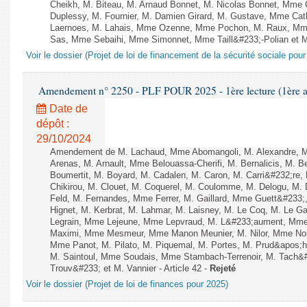
Cheikh, M. Biteau, M. Arnaud Bonnet, M. Nicolas Bonnet, Mme C
Duplessy, M. Fournier, M. Damien Girard, M. Gustave, Mme Cath
Laernoes, M. Lahais, Mme Ozenne, Mme Pochon, M. Raux, Mme 
Sas, Mme Sebaihi, Mme Simonnet, Mme Taill&#233;-Polian et M. 
Voir le dossier (Projet de loi de financement de la sécurité sociale pou
Amendement n° 2250 - PLF POUR 2025 - 1ère lecture (1ère as
Date de
dépôt :
29/10/2024
Amendement de M. Lachaud, Mme Abomangoli, M. Alexandre, 
Arenas, M. Arnault, Mme Belouassa-Cherifi, M. Bernalicis, M. 
Boumertit, M. Boyard, M. Cadalen, M. Caron, M. Carri&#232;re
Chikirou, M. Clouet, M. Coquerel, M. Coulomme, M. Delogu, M
Feld, M. Fernandes, Mme Ferrer, M. Gaillard, Mme Guett&#23
Hignet, M. Kerbrat, M. Lahmar, M. Laisney, M. Le Coq, M. Le 
Legrain, Mme Lejeune, Mme Lepvraud, M. L&#233;aument, Mme
Maximi, Mme Mesmeur, Mme Manon Meunier, M. Nilor, Mme N
Mme Panot, M. Pilato, M. Piquemal, M. Portes, M. Prud&apos;h
M. Saintoul, Mme Soudais, Mme Stambach-Terrenoir, M. Tach&
Trouv&#233; et M. Vannier - Article 42 -
Rejeté
Voir le dossier (Projet de loi de finances pour 2025)