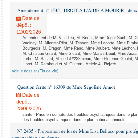
Amendement n° 1535 - DROIT À L'AIDE À MOURIR - deuxièm
Date de
dépôt :
12/02/2026
Amendement de M. Villedieu, M. Bentz, Mme Dogor-Such, M. G
Vaginay, M. Allegret-Pilot, M. Tesson, Mme Laporte, Mme Rimbe
Bourgeois, M. Dragon, Mme Ranc, Mme Joubert, Mme Lechon, M
M. Christian Girard, Mme Sicard, Mme Marais-Beuil, Mme Au
Lorho, M. Ballard, M. de L&#233;pinau, Mme Florence Goulet, 
Lioret, M. Rambaud et M. Guitton - Article 4 -
Rejeté
Voir le dossier (Fin de vie)
Question écrite n° 16309 de Mme Ségolène Amiot
Date de
dépôt :
23/06/2026
santé - Prise en compte des troubles psychiatriques dans le plan
des troubles psychiatriques dans le plan national canicule
N° 2435 - Proposition de loi de Mme Lisa Belluco pour protége
surexposition aux écrans