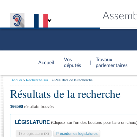
Assemb
Accèder à
la page
Vos
Travaux
Accueil
d'accueil
députés
parlementaires
Vous
Accueil
Recherche sur...
Résultats de la recherche
êtes
Résultats de la recherche
Général
ici
CONNEX
TRAVA
CONNA
DÉC
:
166590
résultats trouvés
LÉGISLATURE
(Cliquez sur l'un des boutons pour faire un choix
17e législature (X)
Précédentes législatures