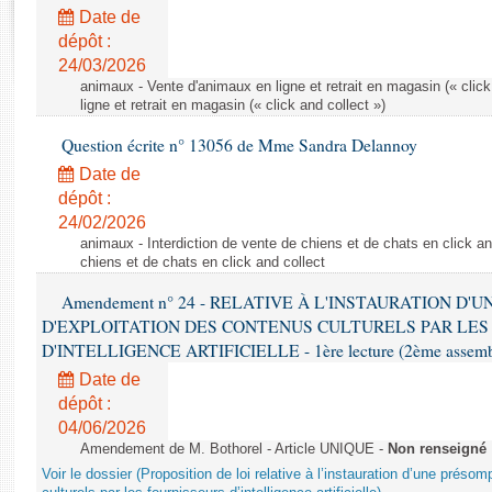
Rapports d'enquête
Date de
Rapports législatifs
dépôt :
Rapports sur l'application des lois
24/03/2026
Baromètre de l’application des lois
animaux - Vente d'animaux en ligne et retrait en magasin (« click
ligne et retrait en magasin (« click and collect »)
Question écrite n° 13056 de Mme Sandra Delannoy
Dossiers législatifs
Date de
Budget et sécurité sociale
dépôt :
Questions écrites et orales
24/02/2026
Comptes rendus des débats
animaux - Interdiction de vente de chiens et de chats en click and
chiens et de chats en click and collect
Amendement n° 24 - RELATIVE À L'INSTAURATION D'
D'EXPLOITATION DES CONTENUS CULTURELS PAR LES
D'INTELLIGENCE ARTIFICIELLE - 1ère lecture (2ème assemblé
Date de
dépôt :
04/06/2026
Amendement de M. Bothorel - Article UNIQUE -
Non renseigné
Voir le dossier (Proposition de loi relative à l’instauration d’une présom