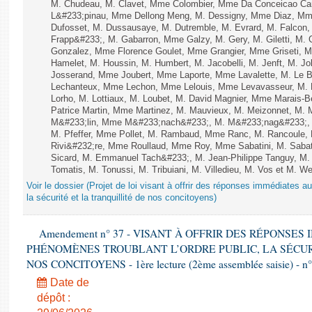
M. Chudeau, M. Clavet, Mme Colombier, Mme Da Conceicao Carv
L&#233;pinau, Mme Dellong Meng, M. Dessigny, Mme Diaz, Mm
Dufosset, M. Dussausaye, M. Dutremble, M. Evrard, M. Falcon, 
Frapp&#233;, M. Gabarron, Mme Galzy, M. Gery, M. Giletti, M. Gil
Gonzalez, Mme Florence Goulet, Mme Grangier, Mme Griseti, M.
Hamelet, M. Houssin, M. Humbert, M. Jacobelli, M. Jenft, M. J
Josserand, Mme Joubert, Mme Laporte, Mme Lavalette, M. Le
Lechanteux, Mme Lechon, Mme Lelouis, Mme Levavasseur, M. L
Lorho, M. Lottiaux, M. Loubet, M. David Magnier, Mme Marais-B
Patrice Martin, Mme Martinez, M. Mauvieux, M. Meizonnet, M. 
M&#233;lin, Mme M&#233;nach&#233;, M. M&#233;nag&#233;, M
M. Pfeffer, Mme Pollet, M. Rambaud, Mme Ranc, M. Rancoule, 
Rivi&#232;re, Mme Roullaud, Mme Roy, Mme Sabatini, M. Saba
Sicard, M. Emmanuel Tach&#233;, M. Jean-Philippe Tanguy, M. 
Tomatis, M. Tonussi, M. Tribuiani, M. Villedieu, M. Vos et M. Web
Voir le dossier (Projet de loi visant à offrir des réponses immédiates a
la sécurité et la tranquillité de nos concitoyens)
Amendement n° 37 - VISANT À OFFRIR DES RÉPONSE
PHÉNOMÈNES TROUBLANT L’ORDRE PUBLIC, LA SÉCUR
NOS CONCITOYENS - 1ère lecture (2ème assemblée saisie) - n
Date de
dépôt :