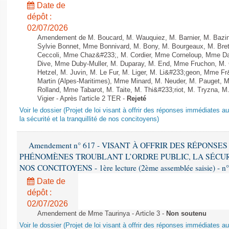
Date de
dépôt :
02/07/2026
Amendement de M. Boucard, M. Wauquiez, M. Barnier, M. Bazi
Sylvie Bonnet, Mme Bonnivard, M. Bony, M. Bourgeaux, M. Bret
Ceccoli, Mme Chaz&#233;, M. Cordier, Mme Corneloup, Mme Da
Dive, Mme Duby-Muller, M. Duparay, M. End, Mme Fruchon, M. G
Hetzel, M. Juvin, M. Le Fur, M. Liger, M. Li&#233;geon, Mme 
Martin (Alpes-Maritimes), Mme Minard, M. Neuder, M. Pauget, M
Rolland, Mme Tabarot, M. Taite, M. Thi&#233;riot, M. Tryzna, M
Vigier - Après l'article 2 TER -
Rejeté
Voir le dossier (Projet de loi visant à offrir des réponses immédiates a
la sécurité et la tranquillité de nos concitoyens)
Amendement n° 617 - VISANT À OFFRIR DES RÉPONS
PHÉNOMÈNES TROUBLANT L’ORDRE PUBLIC, LA SÉCUR
NOS CONCITOYENS - 1ère lecture (2ème assemblée saisie) - n
Date de
dépôt :
02/07/2026
Amendement de Mme Taurinya - Article 3 -
Non soutenu
Voir le dossier (Projet de loi visant à offrir des réponses immédiates a