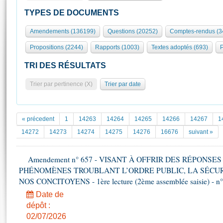
S'id
Présidence
Séance publique
Rôle et pouvoirs de l'Assemblée
Visiter l'Assemblée
TYPES DE DOCUMENTS
Fiches « Connaissance de l’Assemblée »
577 députés
Commissions et autres organes
Visite virtuelle du palais Bourbon
Amendements (136199)
Questions (20252)
Comptes-rendus (3
Organisation de l'Assemblée
Groupes politiques
Europe et International
Assister à une séance
Mot
Propositions (2244)
Rapports (1003)
Textes adoptés (693)
P
Présidence
Conférence des Présidents
Bureau
Collège des Ques
Élections législatives
Contrôle et évaluation
Accès des chercheurs à l’Assemblée
TRI DES RÉSULTATS
Congrès
Les évènements
S'inscrire
Trier par pertinence (X)
Trier par date
Pétitions
Statistiques et chiffres clés
Transparence et déontologie
Vous n'ave
Patrimoine
E
Documents de référence
« précedent
1
14263
14264
14265
14266
14267
1
La Bibliothèque
( Constitution | Règlement de l'Assemblée ... )
Documents parlementaires
14272
14273
14274
14275
14276
16676
suivant »
Les archives
Projets de loi
Contacts et plan d'accès
Amendement n° 657 - VISANT À OFFRIR DES RÉPONS
Propositions de loi
Histoire
PHÉNOMÈNES TROUBLANT L’ORDRE PUBLIC, LA SÉCUR
Photos libres de droit
Amendements
Juniors
NOS CONCITOYENS - 1ère lecture (2ème assemblée saisie) - n
Textes adoptés
Anciennes législatures
Date de
dépôt :
Liens vers les sites publics
Rapports d'information
02/07/2026