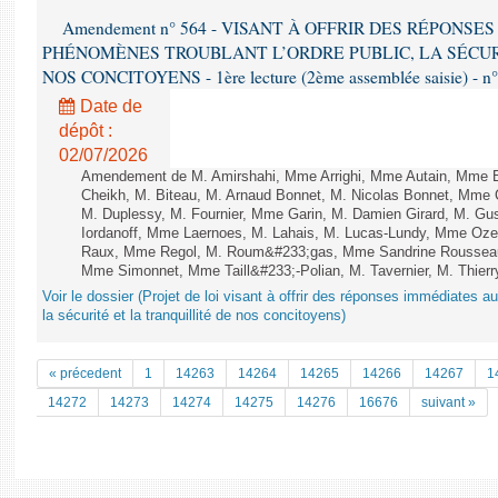
Amendement n° 564 - VISANT À OFFRIR DES RÉPONS
PHÉNOMÈNES TROUBLANT L’ORDRE PUBLIC, LA SÉCUR
NOS CONCITOYENS - 1ère lecture (2ème assemblée saisie) - n
Date de
dépôt :
02/07/2026
Amendement de M. Amirshahi, Mme Arrighi, Mme Autain, Mme B
Cheikh, M. Biteau, M. Arnaud Bonnet, M. Nicolas Bonnet, Mme C
M. Duplessy, M. Fournier, Mme Garin, M. Damien Girard, M. Gu
Iordanoff, Mme Laernoes, M. Lahais, M. Lucas-Lundy, Mme Oz
Raux, Mme Regol, M. Roum&#233;gas, Mme Sandrine Rousseau
Mme Simonnet, Mme Taill&#233;-Polian, M. Tavernier, M. Thierry
Voir le dossier (Projet de loi visant à offrir des réponses immédiates a
la sécurité et la tranquillité de nos concitoyens)
« précedent
1
14263
14264
14265
14266
14267
1
14272
14273
14274
14275
14276
16676
suivant »