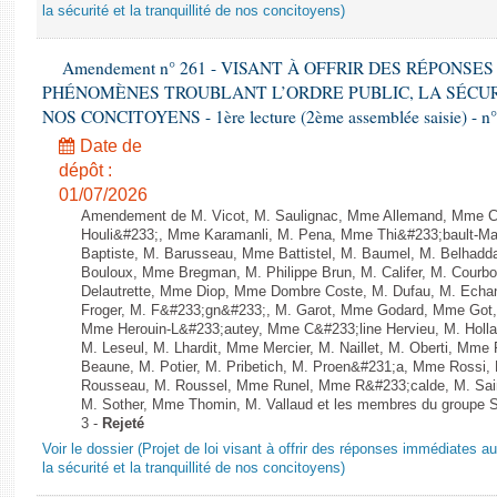
la sécurité et la tranquillité de nos concitoyens)
Amendement n° 261 - VISANT À OFFRIR DES RÉPONS
PHÉNOMÈNES TROUBLANT L’ORDRE PUBLIC, LA SÉCUR
NOS CONCITOYENS - 1ère lecture (2ème assemblée saisie) - n
Date de
dépôt :
01/07/2026
Amendement de M. Vicot, M. Saulignac, Mme Allemand, Mme Cap
Houli&#233;, Mme Karamanli, M. Pena, Mme Thi&#233;bault-Mart
Baptiste, M. Barusseau, Mme Battistel, M. Baumel, M. Belhadd
Bouloux, Mme Bregman, M. Philippe Brun, M. Califer, M. Courbo
Delautrette, Mme Diop, Mme Dombre Coste, M. Dufau, M. Echa
Froger, M. F&#233;gn&#233;, M. Garot, Mme Godard, Mme Got,
Mme Herouin-L&#233;autey, Mme C&#233;line Hervieu, M. Holl
M. Leseul, M. Lhardit, Mme Mercier, M. Naillet, M. Oberti, Mm
Beaune, M. Potier, M. Pribetich, M. Proen&#231;a, Mme Rossi
Rousseau, M. Roussel, Mme Runel, Mme R&#233;calde, M. Sain
M. Sother, Mme Thomin, M. Vallaud et les membres du groupe Soc
3 -
Rejeté
Voir le dossier (Projet de loi visant à offrir des réponses immédiates a
la sécurité et la tranquillité de nos concitoyens)