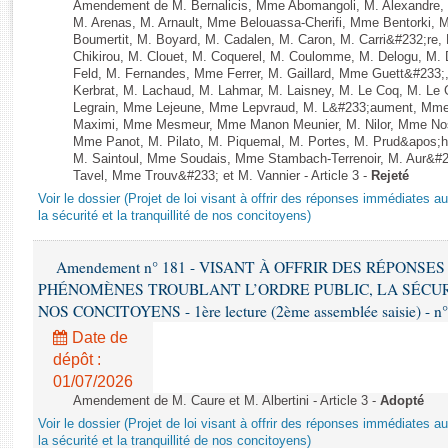
Rapports d'enquête
Amendement de M. Bernalicis, Mme Abomangoli, M. Alexandre
M. Arenas, M. Arnault, Mme Belouassa-Cherifi, Mme Bentorki, 
Rapports législatifs
Boumertit, M. Boyard, M. Cadalen, M. Caron, M. Carri&#232;re
Rapports sur l'application des lois
Chikirou, M. Clouet, M. Coquerel, M. Coulomme, M. Delogu, M
Feld, M. Fernandes, Mme Ferrer, M. Gaillard, Mme Guett&#23
Baromètre de l’application des lois
Kerbrat, M. Lachaud, M. Lahmar, M. Laisney, M. Le Coq, M. Le
Legrain, Mme Lejeune, Mme Lepvraud, M. L&#233;aument, Mme
Maximi, Mme Mesmeur, Mme Manon Meunier, M. Nilor, Mme N
Dossiers législatifs
Mme Panot, M. Pilato, M. Piquemal, M. Portes, M. Prud&apos;h
M. Saintoul, Mme Soudais, Mme Stambach-Terrenoir, M. Aur&#2
Budget et sécurité sociale
Tavel, Mme Trouv&#233; et M. Vannier - Article 3 -
Rejeté
Questions écrites et orales
Voir le dossier (Projet de loi visant à offrir des réponses immédiates a
Comptes rendus des débats
la sécurité et la tranquillité de nos concitoyens)
Amendement n° 181 - VISANT À OFFRIR DES RÉPONS
PHÉNOMÈNES TROUBLANT L’ORDRE PUBLIC, LA SÉCUR
NOS CONCITOYENS - 1ère lecture (2ème assemblée saisie) - n
Date de
dépôt :
01/07/2026
Amendement de M. Caure et M. Albertini - Article 3 -
Adopté
Voir le dossier (Projet de loi visant à offrir des réponses immédiates a
la sécurité et la tranquillité de nos concitoyens)