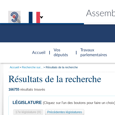
Assemb
Accèder à
la page
Vos
Travaux
Accueil
d'accueil
députés
parlementaires
Vous
Accueil
Recherche sur...
Résultats de la recherche
êtes
Résultats de la recherche
Général
ici
CONNEX
TRAVA
CONNA
DÉC
:
166755
résultats trouvés
LÉGISLATURE
(Cliquez sur l'un des boutons pour faire un choix
17e législature (X)
Précédentes législatures