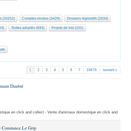
s (20252)
Comptes-rendus (3429)
Dossiers législatifs (2834)
03)
Textes adoptés (693)
Projets de lois (101)
date
1
2
3
4
5
6
7
16676
suivant »
omain Daubié
ique en click and collect - Vente d'animaux domestique en click and
 Constance Le Grip