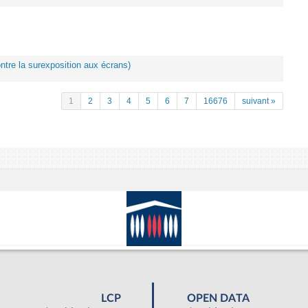
ontre la surexposition aux écrans)
1
2
3
4
5
6
7
16676
suivant »
LCP
OPEN DATA