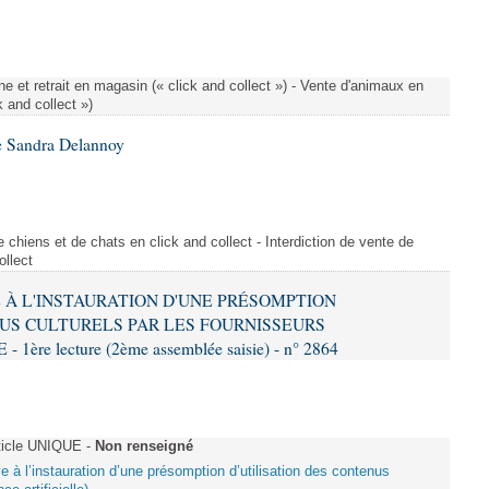
e et retrait en magasin (« click and collect ») - Vente d'animaux en
k and collect »)
e Sandra Delannoy
 chiens et de chats en click and collect - Interdiction de vente de
ollect
VE À L'INSTAURATION D'UNE PRÉSOMPTION
US CULTURELS PAR LES FOURNISSEURS
re lecture (2ème assemblée saisie) - n° 2864
ticle UNIQUE -
Non renseigné
ive à l’instauration d’une présomption d’utilisation des contenus