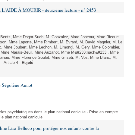
L'AIDE À MOURIR - deuxième lecture - n° 2453
. Bentz, Mme Dogor-Such, M. Gonzalez, Mme Joncour, Mme Ricourt
Tesson, Mme Laporte, Mme Rimbert, M. Evrard, M. David Magnier, M. Le
c, Mme Joubert, Mme Lechon, M. Limongi, M. Gery, Mme Colombier,
rd, Mme Marais-Beuil, Mme Auzanot, Mme M&#233;nach&#233;, Mme
;pinau, Mme Florence Goulet, Mme Griseti, M. Vos, Mme Blanc, M.
- Article 4 -
Rejeté
e Ségolène Amiot
les psychiatriques dans le plan national canicule - Prise en compte
le plan national canicule
me Lisa Belluco pour protéger nos enfants contre la