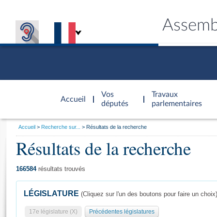
Assemb
Accèder à
la page
Vos
Travaux
Accueil
d'accueil
députés
parlementaires
Vous
Accueil
Recherche sur...
Résultats de la recherche
êtes
Résultats de la recherche
Général
ici
CONNEX
TRAVA
CONNA
DÉC
:
166584
résultats trouvés
LÉGISLATURE
(Cliquez sur l'un des boutons pour faire un choix
17e législature (X)
Précédentes législatures