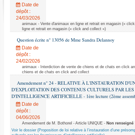
Rapports d'enquête
Date de
Rapports législatifs
dépôt :
Rapports sur l'application des lois
24/03/2026
Baromètre de l’application des lois
animaux - Vente d'animaux en ligne et retrait en magasin (« click
ligne et retrait en magasin (« click and collect »)
Question écrite n° 13056 de Mme Sandra Delannoy
Dossiers législatifs
Date de
Budget et sécurité sociale
dépôt :
Questions écrites et orales
24/02/2026
Comptes rendus des débats
animaux - Interdiction de vente de chiens et de chats en click and
chiens et de chats en click and collect
Amendement n° 24 - RELATIVE À L'INSTAURATION D'
D'EXPLOITATION DES CONTENUS CULTURELS PAR LES
D'INTELLIGENCE ARTIFICIELLE - 1ère lecture (2ème assemblé
Date de
dépôt :
04/06/2026
Amendement de M. Bothorel - Article UNIQUE -
Non renseigné
Voir le dossier (Proposition de loi relative à l’instauration d’une présom