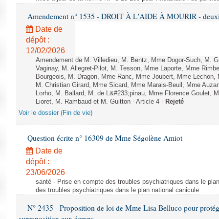
Amendement n° 1535 - DROIT À L'AIDE À MOURIR - deuxièm
Date de
dépôt :
12/02/2026
Amendement de M. Villedieu, M. Bentz, Mme Dogor-Such, M. G
Vaginay, M. Allegret-Pilot, M. Tesson, Mme Laporte, Mme Rimbe
Bourgeois, M. Dragon, Mme Ranc, Mme Joubert, Mme Lechon, M
M. Christian Girard, Mme Sicard, Mme Marais-Beuil, Mme Au
Lorho, M. Ballard, M. de L&#233;pinau, Mme Florence Goulet, 
Lioret, M. Rambaud et M. Guitton - Article 4 -
Rejeté
Voir le dossier (Fin de vie)
Question écrite n° 16309 de Mme Ségolène Amiot
Date de
dépôt :
23/06/2026
santé - Prise en compte des troubles psychiatriques dans le plan
des troubles psychiatriques dans le plan national canicule
N° 2435 - Proposition de loi de Mme Lisa Belluco pour protége
surexposition aux écrans