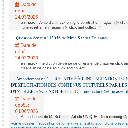
Rapports d'enquête
Date de
Rapports législatifs
dépôt :
Rapports sur l'application des lois
24/03/2026
Baromètre de l’application des lois
animaux - Vente d'animaux en ligne et retrait en magasin (« click
ligne et retrait en magasin (« click and collect »)
Question écrite n° 13056 de Mme Sandra Delannoy
Dossiers législatifs
Date de
Budget et sécurité sociale
dépôt :
Questions écrites et orales
24/02/2026
Comptes rendus des débats
animaux - Interdiction de vente de chiens et de chats en click and
chiens et de chats en click and collect
Amendement n° 24 - RELATIVE À L'INSTAURATION D'
D'EXPLOITATION DES CONTENUS CULTURELS PAR LES
D'INTELLIGENCE ARTIFICIELLE - 1ère lecture (2ème assemblé
Date de
dépôt :
04/06/2026
Amendement de M. Bothorel - Article UNIQUE -
Non renseigné
Voir le dossier (Proposition de loi relative à l’instauration d’une présom