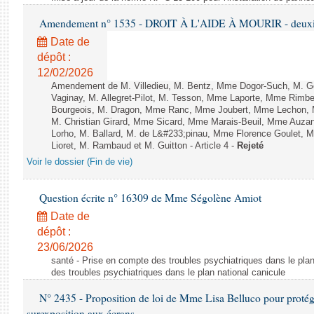
Amendement n° 1535 - DROIT À L'AIDE À MOURIR - deuxièm
Date de
dépôt :
12/02/2026
Amendement de M. Villedieu, M. Bentz, Mme Dogor-Such, M. G
Vaginay, M. Allegret-Pilot, M. Tesson, Mme Laporte, Mme Rimbe
Bourgeois, M. Dragon, Mme Ranc, Mme Joubert, Mme Lechon, M
M. Christian Girard, Mme Sicard, Mme Marais-Beuil, Mme Au
Lorho, M. Ballard, M. de L&#233;pinau, Mme Florence Goulet, 
Lioret, M. Rambaud et M. Guitton - Article 4 -
Rejeté
Voir le dossier (Fin de vie)
Question écrite n° 16309 de Mme Ségolène Amiot
Date de
dépôt :
23/06/2026
santé - Prise en compte des troubles psychiatriques dans le plan
des troubles psychiatriques dans le plan national canicule
N° 2435 - Proposition de loi de Mme Lisa Belluco pour protége
surexposition aux écrans