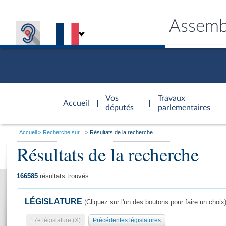
Assemb
Accèder à
la page
Vos
Travaux
Accueil
d'accueil
députés
parlementaires
Vous
Accueil
Recherche sur...
Résultats de la recherche
êtes
Résultats de la recherche
Général
ici
CONNEX
TRAVA
CONNA
DÉC
:
166585
résultats trouvés
LÉGISLATURE
(Cliquez sur l'un des boutons pour faire un choix
17e législature (X)
Précédentes législatures