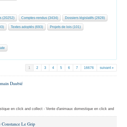
s (20252)
Comptes-rendus (3434)
Dossiers législatifs (2828)
03)
Textes adoptés (693)
Projets de lois (101)
date
1
2
3
4
5
6
7
16676
suivant »
omain Daubié
ique en click and collect - Vente d'animaux domestique en click and
 Constance Le Grip