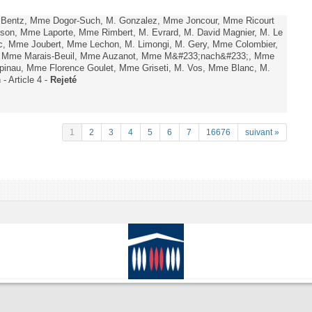
. Bentz, Mme Dogor-Such, M. Gonzalez, Mme Joncour, Mme Ricourt
Tesson, Mme Laporte, Mme Rimbert, M. Evrard, M. David Magnier, M. Le
c, Mme Joubert, Mme Lechon, M. Limongi, M. Gery, Mme Colombier,
rd, Mme Marais-Beuil, Mme Auzanot, Mme M&#233;nach&#233;, Mme
;pinau, Mme Florence Goulet, Mme Griseti, M. Vos, Mme Blanc, M.
- Article 4 -
Rejeté
1
2
3
4
5
6
7
16676
suivant »