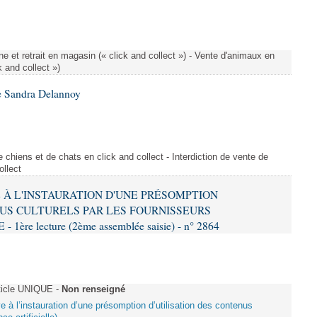
e et retrait en magasin (« click and collect ») - Vente d'animaux en
k and collect »)
e Sandra Delannoy
 chiens et de chats en click and collect - Interdiction de vente de
ollect
VE À L'INSTAURATION D'UNE PRÉSOMPTION
US CULTURELS PAR LES FOURNISSEURS
re lecture (2ème assemblée saisie) - n° 2864
ticle UNIQUE -
Non renseigné
ive à l’instauration d’une présomption d’utilisation des contenus