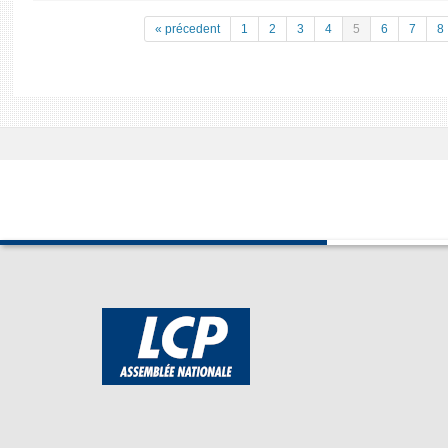
« précedent
1
2
3
4
5
6
7
8