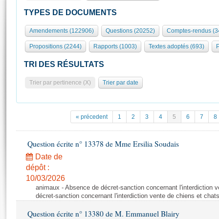
S'id
Présidence
Séance publique
Rôle et pouvoirs de l'Assemblée
Visiter l'Assemblée
TYPES DE DOCUMENTS
Fiches « Connaissance de l’Assemblée »
577 députés
Commissions et autres organes
Visite virtuelle du palais Bourbon
Amendements (122906)
Questions (20252)
Comptes-rendus (3
Organisation de l'Assemblée
Groupes politiques
Europe et International
Assister à une séance
Mot
Propositions (2244)
Rapports (1003)
Textes adoptés (693)
P
Présidence
Conférence des Présidents
Bureau
Collège des Ques
Élections législatives
Contrôle et évaluation
Accès des chercheurs à l’Assemblée
TRI DES RÉSULTATS
Congrès
Les évènements
S'inscrire
Trier par pertinence (X)
Trier par date
Pétitions
Statistiques et chiffres clés
Transparence et déontologie
Vous n'ave
Patrimoine
E
Documents de référence
« précedent
1
2
3
4
5
6
7
8
La Bibliothèque
( Constitution | Règlement de l'Assemblée ... )
Documents parlementaires
Les archives
Question écrite n° 13378 de Mme Ersilia Soudais
Projets de loi
Contacts et plan d'accès
Date de
Propositions de loi
Histoire
Photos libres de droit
dépôt :
Amendements
Juniors
10/03/2026
Textes adoptés
animaux - Absence de décret-sanction concernant l'interdiction 
Anciennes législatures
décret-sanction concernant l'interdiction vente de chiens et chat
Liens vers les sites publics
Rapports d'information
Question écrite n° 13380 de M. Emmanuel Blairy