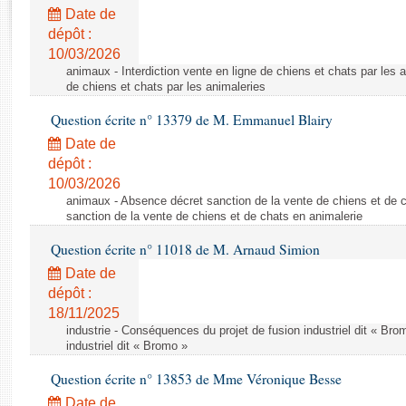
Rapports d'enquête
Date de
Rapports législatifs
dépôt :
Rapports sur l'application des lois
10/03/2026
Baromètre de l’application des lois
animaux - Interdiction vente en ligne de chiens et chats par les a
de chiens et chats par les animaleries
Question écrite n° 13379 de M. Emmanuel Blairy
Dossiers législatifs
Date de
Budget et sécurité sociale
dépôt :
Questions écrites et orales
10/03/2026
Comptes rendus des débats
animaux - Absence décret sanction de la vente de chiens et de 
sanction de la vente de chiens et de chats en animalerie
Question écrite n° 11018 de M. Arnaud Simion
Date de
dépôt :
18/11/2025
industrie - Conséquences du projet de fusion industriel dit « Br
industriel dit « Bromo »
Question écrite n° 13853 de Mme Véronique Besse
Date de