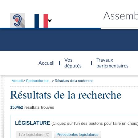
Assemb
Accèder à
la page
Vos
Travaux
Accueil
d'accueil
députés
parlementaires
Vous
Accueil
Recherche sur...
Résultats de la recherche
êtes
Résultats de la recherche
Général
ici
CONNEX
TRAVA
CONNA
DÉC
:
153462
résultats trouvés
LÉGISLATURE
(Cliquez sur l'un des boutons pour faire un choix
17e législature (X)
Précédentes législatures