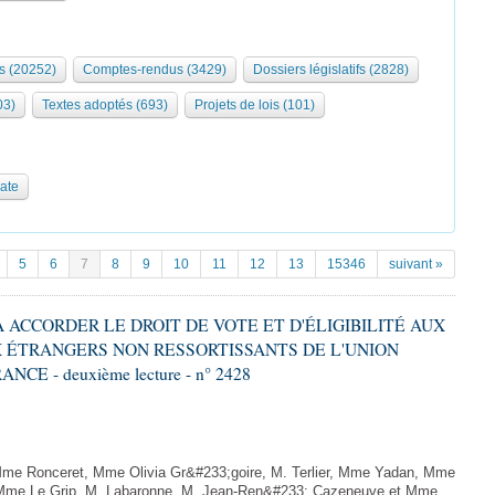
s (20252)
Comptes-rendus (3429)
Dossiers législatifs (2828)
03)
Textes adoptés (693)
Projets de lois (101)
date
5
6
7
8
9
10
11
12
13
15346
suivant »
 À ACCORDER LE DROIT DE VOTE ET D'ÉLIGIBILITÉ AUX
 ÉTRANGERS NON RESSORTISSANTS DE L'UNION
 - deuxième lecture - n° 2428
me Ronceret, Mme Olivia Gr&#233;goire, M. Terlier, Mme Yadan, Mme
, Mme Le Grip, M. Labaronne, M. Jean-Ren&#233; Cazeneuve et Mme