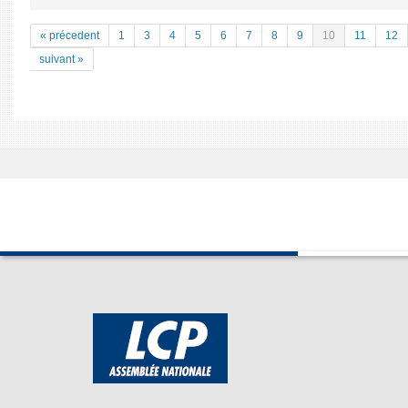
« précedent
1
3
4
5
6
7
8
9
10
11
12
suivant »