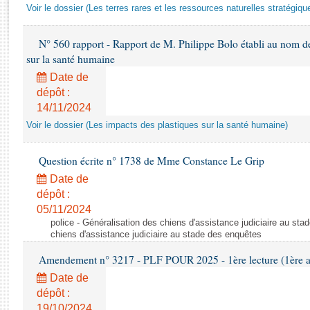
Rapports d'enquête
Voir le dossier (Les terres rares et les ressources naturelles stratégiqu
Rapports législatifs
Rapports sur l'application des lois
N° 560 rapport - Rapport de M. Philippe Bolo établi au nom de 
Baromètre de l’application des lois
sur la santé humaine
Date de
dépôt :
Dossiers législatifs
14/11/2024
Budget et sécurité sociale
Voir le dossier (Les impacts des plastiques sur la santé humaine)
Questions écrites et orales
Comptes rendus des débats
Question écrite n° 1738 de Mme Constance Le Grip
Date de
dépôt :
05/11/2024
police - Généralisation des chiens d'assistance judiciaire au st
chiens d'assistance judiciaire au stade des enquêtes
Amendement n° 3217 - PLF POUR 2025 - 1ère lecture (1ère as
Date de
dépôt :
19/10/2024