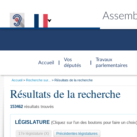
Assemb
Accèder à
la page
Vos
Travaux
Accueil
d'accueil
députés
parlementaires
Vous
Accueil
Recherche sur...
Résultats de la recherche
êtes
Résultats de la recherche
Général
ici
CONNEX
TRAVA
CONNA
DÉC
:
153462
résultats trouvés
LÉGISLATURE
(Cliquez sur l'un des boutons pour faire un choix
17e législature (X)
Précédentes législatures