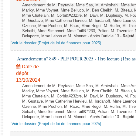
Amendement de M. Peytavie, Mme Sas, M. Amirshahi, Mme Arri
Mariky, Mme Voynet, Mme Belluco, M. Ben Cheikh, M. Biteau, M
Mme Chatelain, M. Corbi&#232;re, M. Davi, M. Duplessy, M. Fou
M. Gustave, Mme Catherine Hervieu, M. Iordanoff, Mme Laerno
Ozenne, Mme Pochon, M. Raux, Mme Regol, M. Ruffin, M. Thi
Sebaihi, Mme Simonnet, Mme Taill&#233;-Polian, M. Tavernier,
Delaporte, Mme Lebon et M. Monnet - Après l'article 13 -
Rejeté
Voir le dossier (Projet de loi de finances pour 2025)
Amendement n° 849 - PLF POUR 2025 - 1ère lecture (1ère ass
Date de
dépôt :
13/10/2024
Amendement de M. Peytavie, Mme Sas, M. Amirshahi, Mme Arri
Mariky, Mme Voynet, Mme Belluco, M. Ben Cheikh, M. Biteau, M
Mme Chatelain, M. Corbi&#232;re, M. Davi, M. Duplessy, M. Fou
M. Gustave, Mme Catherine Hervieu, M. Iordanoff, Mme Laerno
Ozenne, Mme Pochon, M. Raux, Mme Regol, M. Ruffin, M. Thi
Sebaihi, Mme Simonnet, Mme Taill&#233;-Polian, M. Tavernier,
Delaporte, Mme Lebon et M. Monnet - Après l'article 13 -
Rejeté
Voir le dossier (Projet de loi de finances pour 2025)