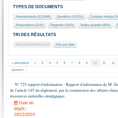
S'id
Présidence
Séance publique
Rôle et pouvoirs de l'Assemblée
Visiter l'Assemblée
TYPES DE DOCUMENTS
Fiches « Connaissance de l’Assemblée »
577 députés
Commissions et autres organes
Visite virtuelle du palais Bourbon
Amendements (122906)
Questions (20252)
Comptes-rendus (3
Organisation de l'Assemblée
Groupes politiques
Europe et International
Assister à une séance
Mot
Propositions (2244)
Rapports (1003)
Textes adoptés (693)
P
Présidence
Conférence des Présidents
Bureau
Collège des Ques
Élections législatives
Contrôle et évaluation
Accès des chercheurs à l’Assemblée
TRI DES RÉSULTATS
Congrès
Les évènements
S'inscrire
Trier par pertinence (X)
Trier par date
Pétitions
Statistiques et chiffres clés
Transparence et déontologie
Vous n'ave
Patrimoine
E
Documents de référence
« précedent
1
3
4
5
6
7
8
9
10
11
12
La Bibliothèque
( Constitution | Règlement de l'Assemblée ... )
Documents parlementaires
suivant »
Les archives
Projets de loi
Contacts et plan d'accès
N° 725 rapport d'information - Rapport d'information de M. J
Propositions de loi
Histoire
de l'article 145 du règlement, par la commission des affaires étrangè
Photos libres de droit
Amendements
Juniors
ressources naturelles stratégiques
Textes adoptés
Anciennes législatures
Date de
dépôt :
Liens vers les sites publics
Rapports d'information
18/12/2024